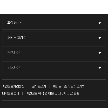
주요서비스
주요서비스
교무회의방송
서비스 지킴이
서비스 지킴이
교수채용
묻고 답하기
관련사이트
관련사이트
시설예약
불친절신고
국방헬프콜
교내사이트
교내사이트
인터넷증명
자주 묻는 질문(FAQ)
발전기금
교수회
입학안내
개인정보처리방침
교직원찾기
이메일주소 무단수집거부
칭찬마당
산학협력단
교육혁신본부
대학정보공시
개인정보 목적 외 이용 및 제 3차 제공 현황
직원채용
학생서비스 지킴이
소비자생활협동조합
국제교류과