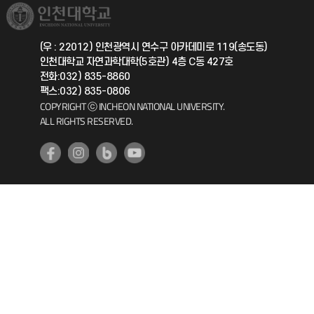
취업정보(학생)
총동문회
국제지원과
(우 : 22012) 인천광역시 연수구 아카데미로 119(송도동)
인천대학교 자연과학대학(5호관) 4층 C동 427호
공자아카데미
전화:032) 835-8860
팩스:032) 835-0806
기초교육원
COPYRIGHT ⓒ INCHEON NATIONAL UNIVERSITY.
ALL RIGHTS RESERVED.
공학교육혁신센터
대학생활상담센터
사회봉사센터
생활원
원격지원