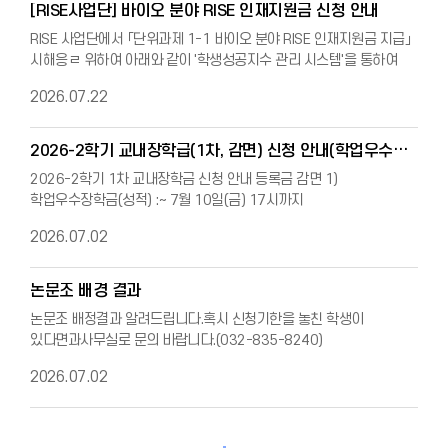
[RISE사업단] 바이오 분야 RISE 인재지원금 신청 안내
RISE 사업단에서 「단위과제 1-1 바이오 분야 RISE 인재지원금 지급」
시해응ㄹ 위하여 아래와 같이 '학생성공지수 관리 시스템'을 통하여
신청을 받고있습니다.4학년 학생들은 많은 신청 바랍니다.가.
2026.07.22
지급대상 및 내용1) 지급대상: 생명과학전공, 분자의생명전공,
생명공학전공, 나노바이오공학전공 4학년 재학생※ 휴학생 및
졸업유예생, 규정상 우수인재지원금 수혜가 불가능한 자 제외상위
2026-2학기 교내장학급(1차, 감면) 신청 안내(학업우수장학금 포함)
35명최우수자 4명(전공별 1명)300,000원1,000,000원2) 지급금액
2026-2학기 1차 교내장학금 신청 안내 등록금 감면 1)
(각 전공별 선발인원은 [붙임2] 참조)※제세공과금 공제 후 지급3)
학업우수장학금(성적) :~ 7월 10일(금) 17시까지
진행절차: 지원신청 및 증빙서류 제출 심사 우수인재지원금 지급(8월
신청공인영어성적이 있는 경우 함께 첨부할 것(유효기간이 남아있는
말) 나. 신청 기간 및 방법1) 신청기간: 2026.07.20.(월) ~ 08.07.
2026.07.02
성적만 인정) 2) 보훈/간부/가족사랑/한마음/외국어우수/고시 등 기타
(금)까지2) 제출서류: 지원신서 및 증빙서류(교과과정 이수표, 참여
장학 : 학교 홈페이지의 필요서류 및 요건을 정확하게 확인 후 7월
증빙서류 제출)3) 신청방법: 학생성공지수 관리 시스템
10일(금) 17시까지 신청 ※ 학업우수장학의 경우, 7월 12일까지
논문조 배경 결과
(http://www.inussis.kr) 또는 홍보 포스터, 신청 매 뉴얼 내
신청한 사람에 한하여 기타점수(star inu 참여실적, 교수님 상담실적,
QR코드로 접속하여 신청 3. 문의처: RISE전략과 유지영, ☎032)835-
논문조 배정결과 알려드립니다.혹시 신청기한을 놓친 학생이
행사 참여 등)를 계산할 예정이오니 기한을 반드시 지켜서 신청하여
9172 / yuji0@inu.ac.kr
있다면과사무실로 문의 바랍니다.(032-835-8240)
주시기 바랍니다.미신청자는 기타점수 0점 처리됩니다 ※ star inu
참여실적, 교수님 상담 등의 실적은 신청기한까지 입력된 실적에
2026.07.02
한하여 인정하여 드립니다. 교수님과 상담을 진행하였음에도 기록이
남아있지 않은 경우, 교수님께 입력 요청하여 주시기 바랍니다.※
포탈-통합정보시스템-학사행정-장학금신청 항목에서 기간 내 신청이