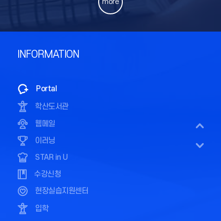
more
STAR in U
수강신청
현장실습지원센터
INFORMATION
입학
카카오워크
Portal
학산도서관
웹메일
이러닝
STAR in U
수강신청
진로 및 전망
현장실습지원센터
교과과정
입학
교과목개요