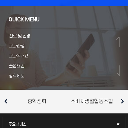
카카오워크
졸업요건
Portal
장학제도
QUICK MENU
학산도서관
교수진
웹메일
진로 및 전망
이러닝
교과과정
STAR in U
교과목개요
수강신청
졸업요건
현장실습지원센터
장학제도
입학
교수진
진로 및 전망
총학생회
소비자생활협동조합
평
교과과정
교과목개요
주요서비스
주요서비스
졸업요건