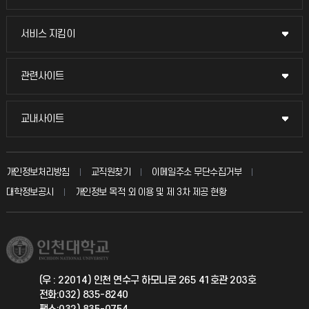
장학제도
교무회의방송
서비스 지킴이
서비스 지킴이
교수채용
묻고 답하기
관련사이트
관련사이트
시설예약
불친절신고
국방헬프콜
교내사이트
교내사이트
인터넷증명
자주 묻는 질문(FAQ)
발전기금
교수회
입학안내
개인정보처리방침
교직원찾기
이메일주소 무단수집거부
칭찬마당
산학협력단
교육혁신본부
대학정보공시
개인정보 목적 외 이용 및 제 3차 제공 현황
직원채용
학생서비스 지킴이
소비자생활협동조합
국제교류과
취업정보(학생)
총동문회
국제지원과
(우 : 22014) 인천 연수구 하모니로 265 41호관 203호
전화:032) 835-8240
공자아카데미