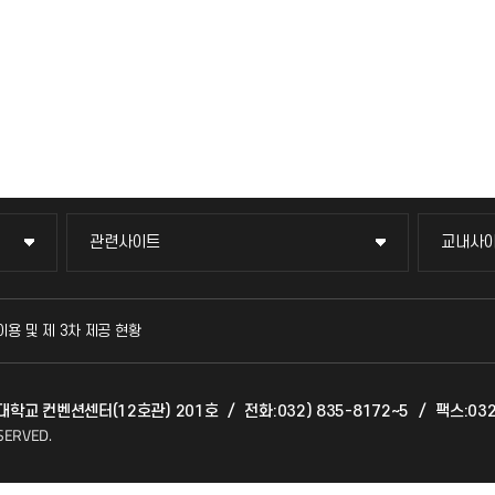
관련사이트
교내사
관련사이트
교내사
국방헬프콜
교수회
이용 및 제 3차 제공 현황
발전기금
교육혁
천대학교 컨벤션센터(12호관) 201호
/
전화:032) 835-8172~5
/
팩스:032
산학협력단
국제교
SERVED.
소비자생활협동조합
국제지