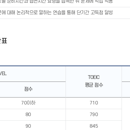
트별 준비시간과 답변시간 요령을 습득한 뒤 문제에 직접 적용
문에 대해 논리적으로 말하는 연습을 통해 단기간 고득점 달성
산표
VEL
TOEIC
평균 점수
점수
70이하
710
80
790
90
845