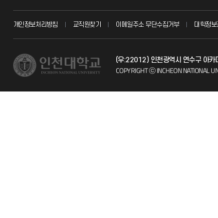
교무회의방송
묻고 답하기
개인정보처리방침
교직원찾기
이메일주소 무단수집거부
대학정보
교수채용
불친절신고
(우:22012) 인천광역시 연수구 아
시설예약
자주 묻는 질문
COPYRIGHT ⓒ INCHEON NATIONAL UN
인터넷증명
칭찬마당
입학안내
학생서비스 
직원채용
취업정보(학생)