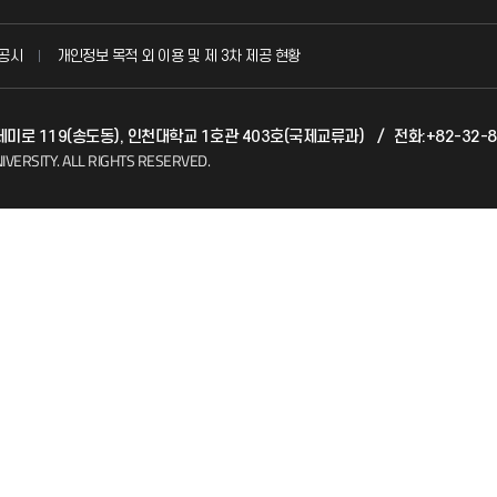
국방헬프콜
공시
개인정보 목적 외 이용 및 제 3차 제공 현황
발전기금
카데미로 119(송도동), 인천대학교 1호관 403호(국제교류과)
/
전화:+82-32-8
(FAQ)
산학협력단
IVERSITY.
ALL RIGHTS RESERVED.
소비자생활협동조합
지킴이
총동문회