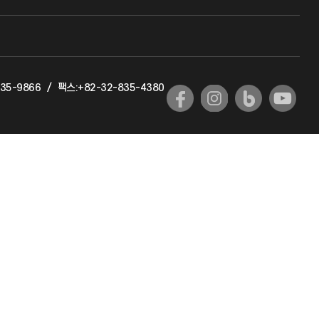
교수회
교육혁신본부
35-9866
/
팩스:+82-32-835-4380
국제교류과
국제지원과
공자아카데미
기초교육원
공학교육혁신센터
대학생활상담센터
사회봉사센터