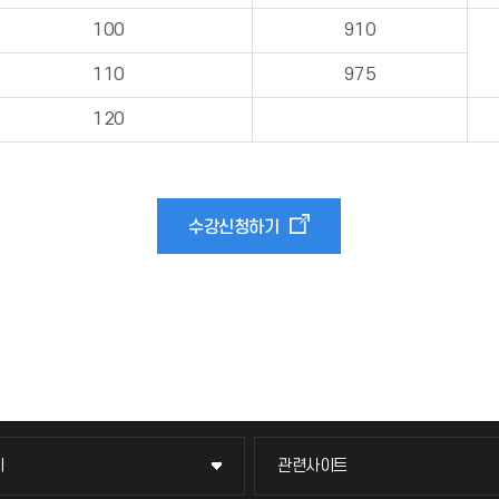
100
910
110
975
120
수강신청하기
이
관련사이트
이
관련사이트