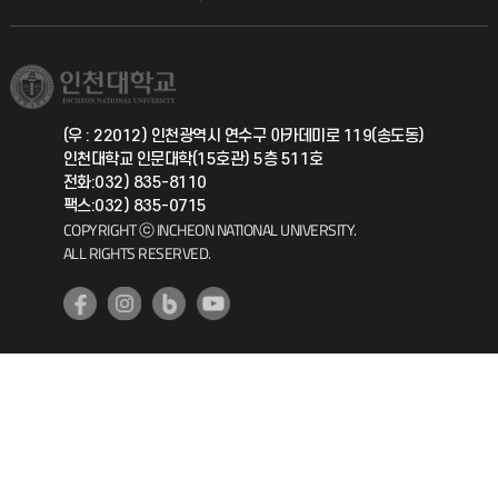
직원채용
학생서비스 지킴이
소비자생활협동조합
국제교류과
취업정보(학생)
총동문회
국제지원과
(우 : 22012) 인천광역시 연수구 아카데미로 119(송도동)
인천대학교 인문대학(15호관) 5층 511호
공자아카데미
전화:032) 835-8110
팩스:032) 835-0715
기초교육원
COPYRIGHT ⓒ INCHEON NATIONAL UNIVERSITY.
ALL RIGHTS RESERVED.
공학교육혁신센터
대학생활상담센터
사회봉사센터
생활원