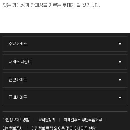
있는 가능성과 잠재성을 기르는 토대가 될 것입니다.
주요서비스
주요서비스
교무회의방송
서비스 지킴이
서비스 지킴이
교수채용
묻고 답하기
관련사이트
관련사이트
시설예약
불친절신고
국방헬프콜
교내사이트
교내사이트
인터넷증명
자주 묻는 질문(FAQ)
발전기금
교수회
입학안내
개인정보처리방침
교직원찾기
이메일주소 무단수집거부
칭찬마당
산학협력단
교육혁신본부
대학정보공시
개인정보 목적 외 이용 및 제 3차 제공 현황