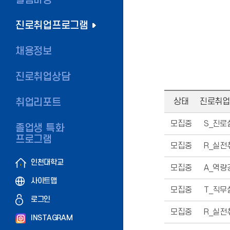
진로취업프로그램
채용정보
진로취업상담
취업리포트
상태
진로취업
모집중
S_진로
졸업생 특화
프로그램
모집중
R_실전
인천대학교
모집중
A_역량
사이트맵
모집중
T_직무
로그인
모집중
R_실전
INSTAGRAM