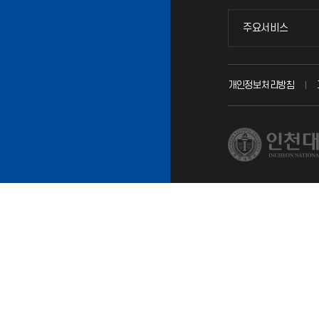
주요서비스
주요서비스
교무회의방송
개인정보처리방침
교수채용
시설예약
인터넷증명
입학안내
직원채용
취업정보(학생)