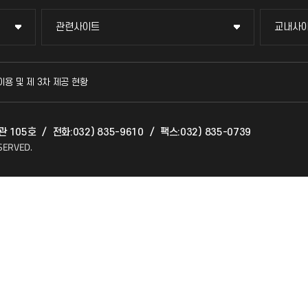
관련사이트
교내사
관련사이트
교내사
국방헬프콜
교수회
이용 및 제 3차 제공 현황
발전기금
교육혁
관 105호
/
전화:032) 835-9610
/
팩스:032) 835-0739
산학협력단
국제교
SERVED.
소비자생활협동조합
국제지
총동문회
공자아
기초교
공학교