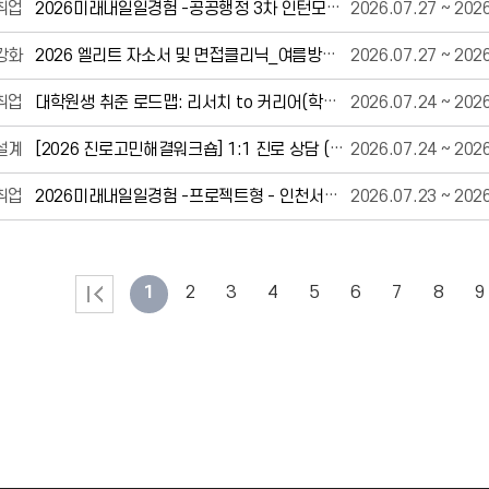
취업
2026미래내일일경험 -공공행정 3차 인턴모집-인천도시공사외
2026.07.27 ~ 202
강화
2026 엘리트 자소서 및 면접클리닉_여름방학 취업 패키지_주요 4대기업 취업준비반 모집
2026.07.27 ~ 202
취업
대학원생 취준 로드맵: 리서치 to 커리어(학부생참여가능)_0818
2026.07.24 ~ 202
설계
[2026 진로고민해결워크숍] 1:1 진로 상담 (프로그램 수료자 대상)
2026.07.24 ~ 202
취업
2026미래내일일경험 -프로젝트형 - 인천서해구시설관리공단
2026.07.23 ~ 202
1
2
3
4
5
6
7
8
9