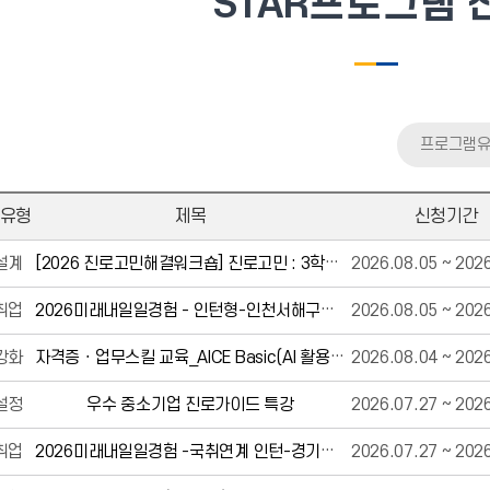
STAR프로그램 
프로그램
유형
제목
신청기간
설계
[2026 진로고민해결워크숍] 진로고민 : 3학년 2학기인데, 뭐부터 준비해야 할지 계획이 안 잡혀요.(8.25, 화)
2026.08.05 ~ 202
취업
2026미래내일일경험 - 인턴형-인천서해구시설관리공단,롯데백화점외
2026.08.05 ~ 202
강화
자격증ㆍ업무스킬 교육_AICE Basic(AI 활용능력 평가) 자격 시험 응시반
2026.08.04 ~ 202
설정
우수 중소기업 진로가이드 특강
2026.07.27 ~ 202
취업
2026미래내일일경험 -국취연계 인턴-경기테크노파크외
2026.07.27 ~ 202