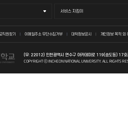
서비스 지킴이
서비스 지킴이
묻고 답하기
교직원찾기
이메일주소 무단수집거부
대학정보공시
개인정보 목적 외 
불친절신고
(우: 22012) 인천광역시 연수구 아카데미로 119(송도동) 17호
자주 묻는 질문(FAQ)
COPYRIGHT ⓒ INCHEON NATIONAL UNIVERSITY.
ALL RIGHTS RE
칭찬마당
학생서비스 지킴이