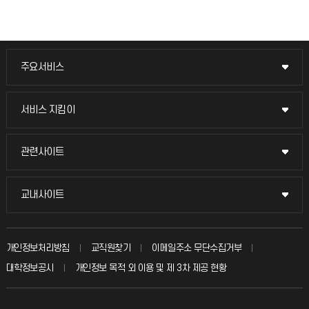
주요서비스
주요서비스
교무회의방송
서비스 지킴이
서비스 지킴이
교수채용
묻고 답하기
관련사이트
관련사이트
시설예약
불친절신고
국방헬프콜
교내사이트
교내사이트
인터넷증명
자주 묻는 질문(FAQ)
발전기금
교수회
입학안내
개인정보처리방침
교직원찾기
이메일주소 무단수집거부
칭찬마당
산학협력단
교육혁신본부
대학정보공시
개인정보 목적 외 이용 및 제 3차 제공 현황
직원채용
학생서비스 지킴이
소비자생활협동조합
국제교류과