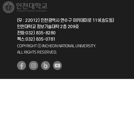
취업정보(학생)
총동문회
국제지원과
(우 : 22012) 인천광역시 연수구 아카데미로 119(송도동)
인천대학교 정보기술대학 2층 209호
공자아카데미
전화:032) 835-8280
팩스:032) 835-0781
기초교육원
COPYRIGHT ⓒ INCHEON NATIONAL UNIVERSITY.
ALL RIGHTS RESERVED.
공학교육혁신센터
대학생활상담센터
사회봉사센터
생활원
원격지원