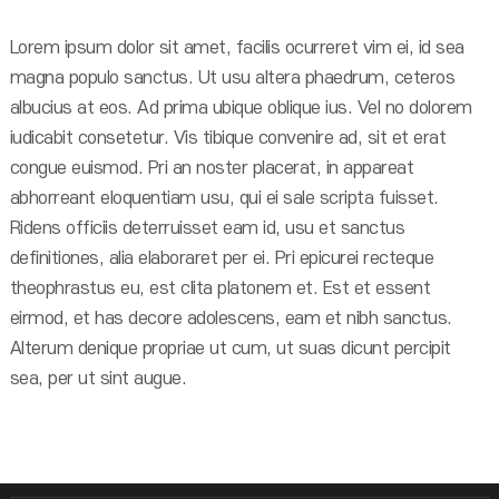
Lorem ipsum dolor sit amet, facilis ocurreret vim ei, id sea
magna populo sanctus. Ut usu altera phaedrum, ceteros
albucius at eos. Ad prima ubique oblique ius. Vel no dolorem
iudicabit consetetur. Vis tibique convenire ad, sit et erat
congue euismod. Pri an noster placerat, in appareat
abhorreant eloquentiam usu, qui ei sale scripta fuisset.
Ridens officiis deterruisset eam id, usu et sanctus
definitiones, alia elaboraret per ei. Pri epicurei recteque
theophrastus eu, est clita platonem et. Est et essent
eirmod, et has decore adolescens, eam et nibh sanctus.
Alterum denique propriae ut cum, ut suas dicunt percipit
sea, per ut sint augue.