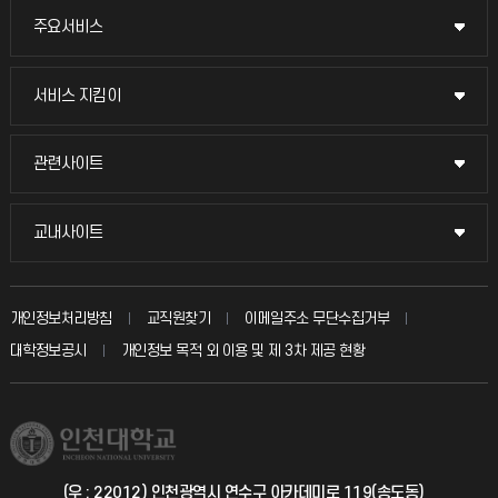
주요서비스
주요서비스
교무회의방송
서비스 지킴이
서비스 지킴이
교수채용
묻고 답하기
관련사이트
관련사이트
시설예약
불친절신고
국방헬프콜
교내사이트
교내사이트
인터넷증명
자주 묻는 질문(FAQ)
발전기금
교수회
입학안내
개인정보처리방침
교직원찾기
이메일주소 무단수집거부
칭찬마당
산학협력단
교육혁신본부
대학정보공시
개인정보 목적 외 이용 및 제 3차 제공 현황
직원채용
학생서비스 지킴이
소비자생활협동조합
국제교류과
취업정보(학생)
총동문회
국제지원과
(우 : 22012) 인천광역시 연수구 아카데미로 119(송도동)