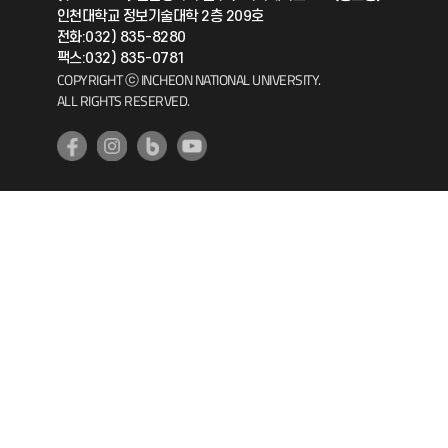
인천대학교 정보기술대학 2층 209호
공자아카데미
전화:032) 835-8280
팩스:032) 835-0781
기초교육원
COPYRIGHT ⓒ INCHEON NATIONAL UNIVERSITY.
ALL RIGHTS RESERVED.
공학교육혁신센터
대학생활상담센터
사회봉사센터
생활원
원격지원
인천국제개발협력센터
예비군연대