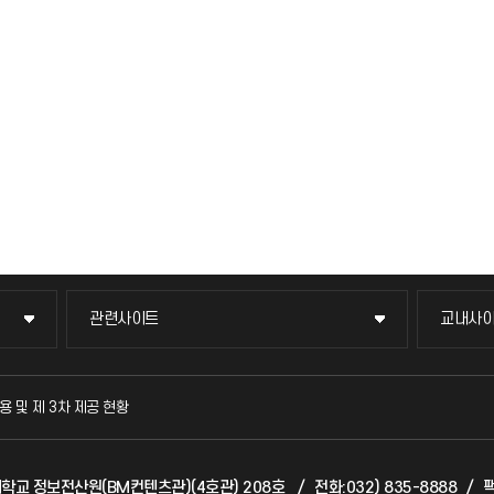
관련사이트
교내사
관련사이트
교내사
국방헬프콜
교수회
용 및 제 3차 제공 현황
발전기금
교육혁
천대학교 정보전산원(BM컨텐츠관)(4호관) 208호
/
전화:032) 835-8888
/
팩
산학협력단
국제교