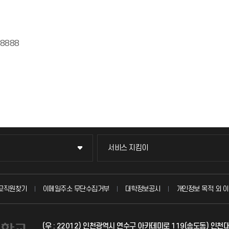
-8888
서비스 지킴이
서비스 지킴이
묻고 답하기
교직원찾기
이메일주소 무단수집거부
대학정보공시
개인정보 목적 외 이
불친절신고
(우 : 22012) 인천광역시 연수구 아카데미로 119(송도동) 인
자주 묻는 질문(FAQ)