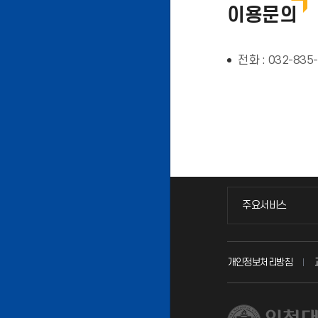
이용문의
전화 : 032-835
주요서비스
주요서비스
교무회의방송
개인정보처리방침
교수채용
시설예약