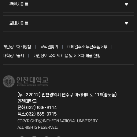
묻고 답하기
관련사이트
관련사이트
시설예약
불친절신고
국방헬프콜
교내사이트
교내사이트
인터넷증명
자주 묻는 질문(FAQ)
발전기금
교수회
입학안내
개인정보처리방침
교직원찾기
이메일주소 무단수집거부
칭찬마당
산학협력단
교육혁신본부
대학정보공시
개인정보 목적 외 이용 및 제 3차 제공 현황
직원채용
학생서비스 지킴이
소비자생활협동조합
국제교류과
취업정보(학생)
총동문회
국제지원과
(우 : 22012) 인천광역시 연수구 아카데미로 119(송도동)
인천대학교
공자아카데미
전화:032) 835-8114
팩스:032) 835-0715
기초교육원
COPYRIGHT ⓒ INCHEON NATIONAL UNIVERSITY.
ALL RIGHTS RESERVED.
공학교육혁신센터