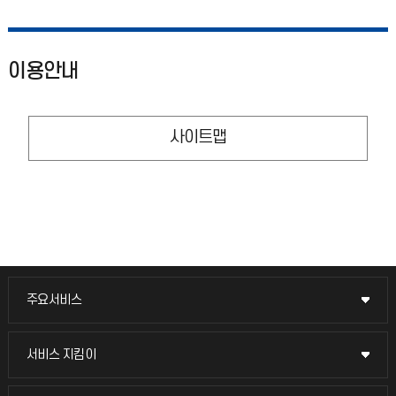
이용안내
사이트맵
주요서비스
주요서비스
교무회의방송
서비스 지킴이
서비스 지킴이
교수채용