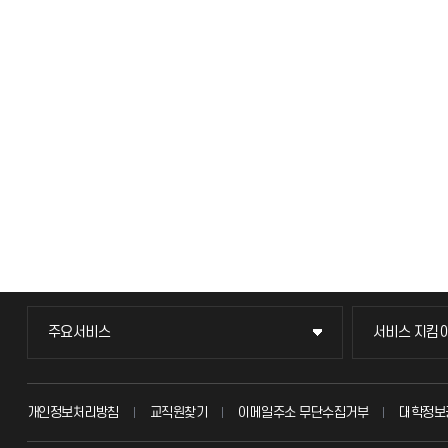
주요서비스
서비스 지킴
주요서비스
서비스 지킴
교무회의방송
묻고 답하기
개인정보처리방침
교직원찾기
이메일주소 무단수집거부
대학정보
교수채용
불친절신고