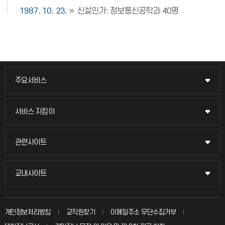
1987. 10. 23.
신설인가: 정보통신공학과 40명
주요서비스
주요서비스
교무회의방송
서비스 지킴이
서비스 지킴이
교수채용
묻고 답하기
관련사이트
관련사이트
시설예약
불친절신고
국방헬프콜
교내사이트
교내사이트
인터넷증명
자주 묻는 질문(FAQ)
발전기금
교수회
입학안내
개인정보처리방침
교직원찾기
이메일주소 무단수집거부
칭찬마당
산학협력단