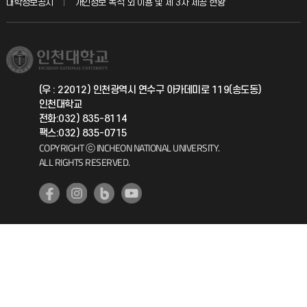
교육혁신본부
대학정보공시
개인정보 목적 외 이용 및 제 3차 제공 현황
직원채용
학생서비스 지킴이
소비자생활협동조합
국제교류과
취업정보(학생)
총동문회
국제지원과
(우 : 22012) 인천광역시 연수구 아카데미로 119(송도동)
인천대학교
공자아카데미
전화:032) 835-8114
팩스:032) 835-0715
기초교육원
COPYRIGHT ⓒ INCHEON NATIONAL UNIVERSITY.
ALL RIGHTS RESERVED.
공학교육혁신센터
대학생활상담센터
사회봉사센터
생활원