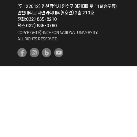
(우 : 22012) 인천광역시 연수구 아카데미로 119(송도동)
인천대학교 자연과학대학(5호관) 2층 210호
공자아카데미
전화:032) 835-8210
팩스:032) 835-0760
기초교육원
COPYRIGHT ⓒ INCHEON NATIONAL UNIVERSITY.
ALL RIGHTS RESERVED.
공학교육혁신센터
대학생활상담센터
사회봉사센터
생활원
원격지원
인천국제개발협력센터