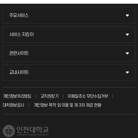
주요서비스
주요서비스
교무회의방송
서비스 지킴이
서비스 지킴이
교수채용
묻고 답하기
관련사이트
관련사이트
시설예약
불친절신고
국방헬프콜
교내사이트
교내사이트
인터넷증명
자주 묻는 질문(FAQ)
발전기금
교수회
입학안내
개인정보처리방침
교직원찾기
이메일주소 무단수집거부
칭찬마당
산학협력단
교육혁신본부
대학정보공시
개인정보 목적 외 이용 및 제 3차 제공 현황
직원채용
학생서비스 지킴이
소비자생활협동조합
국제교류과
취업정보(학생)
총동문회
국제지원과