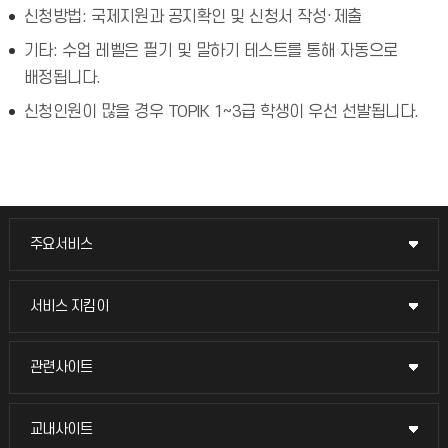
신청방법: 국제지원과 공지확인 및 신청서 작성·제출
기타: 수업 레벨은 필기 및 말하기 테스트를 통해 자동으로
배정됩니다.
신청인원이 많을 경우 TOPIK 1~3급 학생이 우선 선발됩니다.
주요서비스
주요서비스
교무회의방송
서비스 지킴이
서비스 지킴이
교수채용
묻고 답하기
관련사이트
관련사이트
시설예약
불친절신고
국방헬프콜
교내사이트
교내사이트