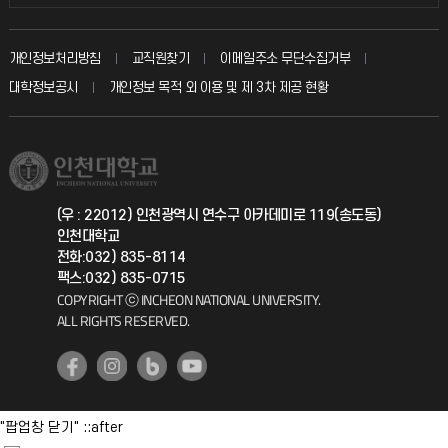
인터넷증명
자주 묻는 질문(FAQ)
발전기금
교수회
입학안내
개인정보처리방침
교직원찾기
이메일주소 무단수집거부
칭찬마당
산학협력단
교육혁신본부
대학정보공시
개인정보 목적 외 이용 및 제 3차 제공 현황
직원채용
학생서비스 지킴이
소비자생활협동조합
국제교류과
취업정보(학생)
총동문회
국제지원과
(우 : 22012) 인천광역시 연수구 아카데미로 119(송도동)
인천대학교
공자아카데미
전화:032) 835-8114
팩스:032) 835-0715
기초교육원
COPYRIGHT ⓒ INCHEON NATIONAL UNIVERSITY.
ALL RIGHTS RESERVED.
공학교육혁신센터
대학생활상담센터
"팝업창 닫기" ::after