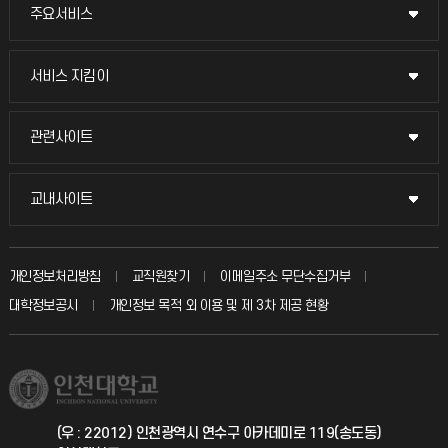
주요서비스
주요서비스
교무회의방송
서비스 지킴이
서비스 지킴이
교수채용
묻고 답하기
관련사이트
관련사이트
시설예약
불친절신고
국방헬프콜
교내사이트
교내사이트
인터넷증명
자주 묻는 질문(FAQ)
발전기금
교수회
입학안내
개인정보처리방침
교직원찾기
이메일주소 무단수집거부
칭찬마당
산학협력단
교육혁신본부
대학정보공시
개인정보 목적 외 이용 및 제 3차 제공 현황
직원채용
학생서비스 지킴이
소비자생활협동조합
국제교류과
취업정보(학생)
총동문회
국제지원과
(우 : 22012) 인천광역시 연수구 아카데미로 119(송도동)