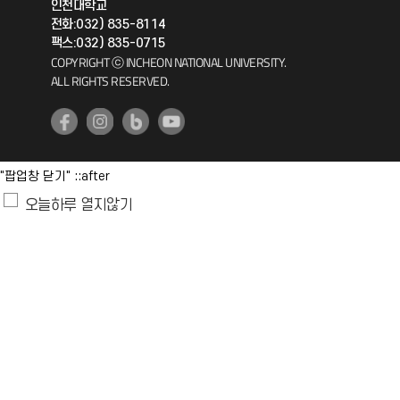
인천대학교
공자아카데미
전화:032) 835-8114
팩스:032) 835-0715
기초교육원
COPYRIGHT ⓒ INCHEON NATIONAL UNIVERSITY.
ALL RIGHTS RESERVED.
공학교육혁신센터
대학생활상담센터
"팝업창 닫기" ::after
사회봉사센터
오늘하루 열지않기
생활원
원격지원
인천국제개발협력센터
예비군연대