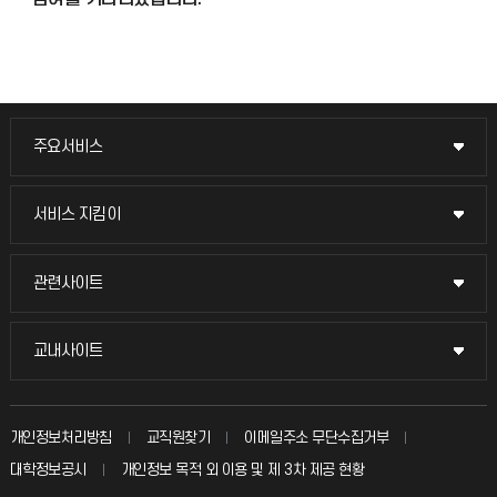
주요서비스
주요서비스
교무회의방송
서비스 지킴이
서비스 지킴이
교수채용
묻고 답하기
관련사이트
관련사이트
시설예약
불친절신고
국방헬프콜
교내사이트
교내사이트
인터넷증명
자주 묻는 질문(FAQ)
발전기금
교수회
입학안내
개인정보처리방침
교직원찾기
이메일주소 무단수집거부
칭찬마당
산학협력단
교육혁신본부
대학정보공시
개인정보 목적 외 이용 및 제 3차 제공 현황
직원채용