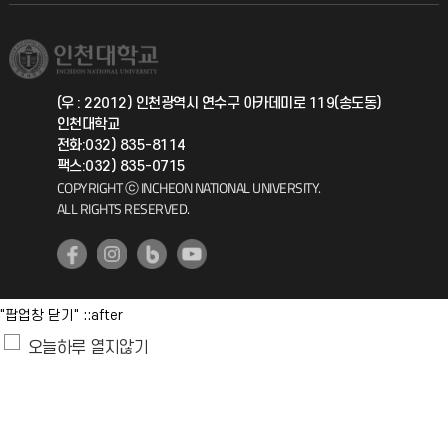
학생서비스 지킴이
소비자생활협동조합
국제교류과
취업정보(학생)
총동문회
국제지원과
(우 : 22012) 인천광역시 연수구 아카데미로 119(송도동)
인천대학교
공자아카데미
전화:032) 835-8114
팩스:032) 835-0715
기초교육원
COPYRIGHT ⓒ INCHEON NATIONAL UNIVERSITY.
ALL RIGHTS RESERVED.
공학교육혁신센터
대학생활상담센터
"팝업창 닫기" ::after
사회봉사센터
오늘하루 열지않기
생활원
원격지원