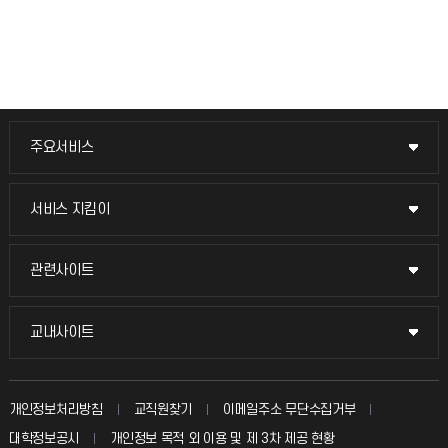
주요서비스
주요서비스
교무회의방송
서비스 지킴이
서비스 지킴이
교수채용
묻고 답하기
관련사이트
관련사이트
시설예약
불친절신고
국방헬프콜
교내사이트
교내사이트
인터넷증명
자주 묻는 질문(FAQ)
발전기금
교수회
입학안내
개인정보처리방침
교직원찾기
이메일주소 무단수집거부
칭찬마당
산학협력단
교육혁신본부
대학정보공시
개인정보 목적 외 이용 및 제 3차 제공 현황