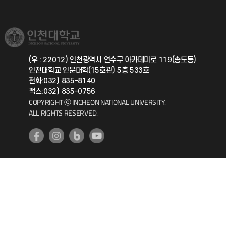
직원채용
학생서비스 지킴이
소비자생활협동조합
국제교류과
취업정보(학생)
총동문회
국제지원과
(우 : 22012) 인천광역시 연수구 아카데미로 119(송도동)
인천대학교 인문대학(15호관) 5층 533호
공자아카데미
전화:032) 835-8140
팩스:032) 835-0756
기초교육원
COPYRIGHT ⓒ INCHEON NATIONAL UNIVERSITY.
ALL RIGHTS RESERVED.
공학교육혁신센터
대학생활상담센터
사회봉사센터
생활원