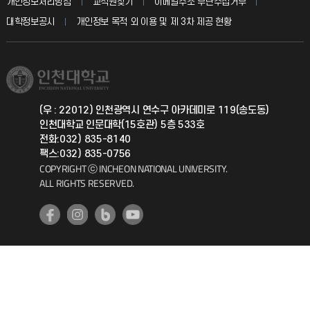
개인정보처리방침
교직원찾기
이메일주소 무단수집거부
칭찬마당
산학협력단
교육혁신본부
대학정보공시
개인정보 목적 외 이용 및 제 3차 제공 현황
직원채용
학생서비스 지킴이
소비자생활협동조합
국제교류과
취업정보(학생)
총동문회
국제지원과
(우 : 22012) 인천광역시 연수구 아카데미로 119(송도동)
인천대학교 인문대학(15호관) 5층 533호
공자아카데미
전화:032) 835-8140
팩스:032) 835-0756
기초교육원
COPYRIGHT ⓒ INCHEON NATIONAL UNIVERSITY.
ALL RIGHTS RESERVED.
공학교육혁신센터
대학생활상담센터
사회봉사센터
생활원