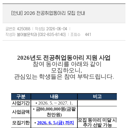
[안내] 2026 전공취업동아리 모집 안내
글번호
425088
작성일
2026-06-04
작성자
불어불문학과 (032-835-8140)
조회수
441
2026
년도
전공취업동아리 지원 사업
참여 동아리를 아래와 같이
모집하오니
,
관심있는 학생들은 참여 부탁드립니다.
구분
내용
비고
사업기간
⦁
2026. 5. ~ 2027. 1.
⦁
금
80,000,000
원
(
금팔
사업금액
천만원
)
모집 동아리 미달 시
모집기한
⦁
2026. 6. 5.(
금
)
까지
추가 선발 가능