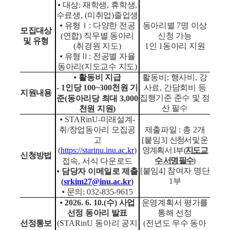
⦁
대상
:
재학생
,
휴학생
,
수료생
, (
미취업
)
졸업생
⦁
유형
Ｉ
:
다양한 전공
동아리별
7
명 이상
모집대상
(
연합
)
직무별 동아리
신청 가능
및 유형
(
취경원 지도
)
1
인
1
동아리 지원
⦁
유형
Ⅱ
:
전공별 자율
동아리
(
지도교수 지도
)
⦁
활동비 지급
활동비
:
행사비
,
강
- 1
인당
100~300
천원 기
사료
,
간담회비 등
지원내용
집행기준 준수 및 정
준
(
동아리당 최대
3,000
산 필수
천원 지원
)
⦁
STARinU-
미래설계
-
취
/
창업동아리 모집공
제출파일
:
총
2
개
고
[
붙임
3]
신청서 및 운
(
https://starinu.inu.ac.kr
)
영계획서
1
부
(
지도교
신청방법
수 서명 필수
)
접속
,
서식 다운로드
[
붙임
4]
참여자 명단
⦁
담당자 이메일로 제출
1
부
(
srkim27@inu.ac.kr
)
⦁
문의
: 032-835-9615
⦁
2026. 6. 10.(
수
)
사업
운영계획서 평가를
선정 동아리 발표
통해 선정
선정통보
(STARinU
동아리 공지
(
전년도 우수 동아