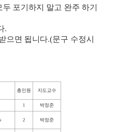
모두 포기하지 말고 완주 하기
다
.
 받으면 됩니다
.(문구 수정시
총인원
지도교수
1
박정준
s
2
박정준