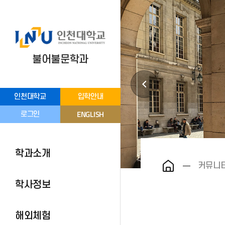
불어불문학과
인천대학교
입학안내
ENGLISH
로그인
학과소개
커뮤니
학사정보
해외체험