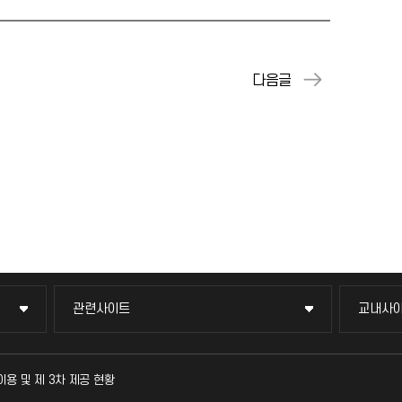
관련사이트
교내사
관련사이트
교내사
국방헬프콜
교수회
이용 및 제 3차 제공 현황
발전기금
교육혁