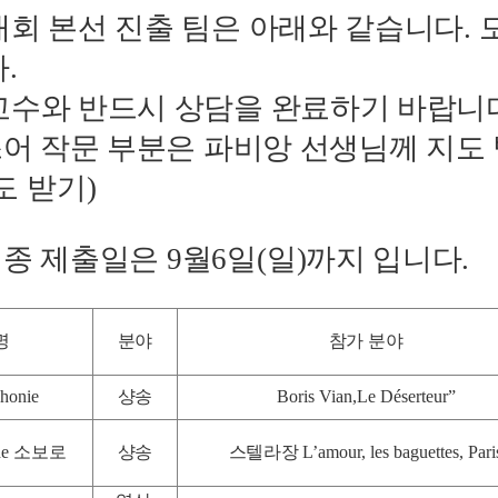
대회 본선 진출 팀은 아래와 같습니다
.
다
.
교수와 반드시 상담을 완료하기 바랍니
스어 작문 부분은 파비앙 선생님께 지도
도 받기)
최종 제출일은
9
월
6
일(일)까지 입니다
.
명
분야
참가 분야
honie
샹송
Boris Vian,Le Déserteur”
de
소보로
샹송
스텔라장
L’amour, les baguettes, Pari