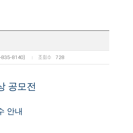
835-8140)
조회수
728
상 공모전
수 안내