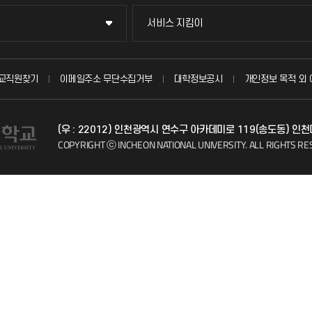
서비스 지킴이
서비스 지킴이
묻고 답하기
교직원찾기
이메일주소 무단수집거부
대학정보공시
개인정보 목적 외 
불친절신고
(우 : 22012) 인천광역시 연수구 아카데미로 119(송도동) 인
자주 묻는 질문(FAQ)
COPYRIGHT ⓒ INCHEON NATIONAL UNIVERSITY.
ALL RIGHTS RE
칭찬마당
학생서비스 지킴이