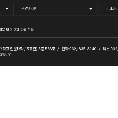
관련사이트
교내사
관련사이트
교내사
국방헬프콜
교수회
이용 및 제 3차 제공 현황
발전기금
교육혁
천대학교 인문대학(15호관) 5층 533호
/
전화:032) 835-8140
/
팩스:032)
산학협력단
국제교
SERVED.
소비자생활협동조합
국제지
총동문회
공자아
기초교
공학교