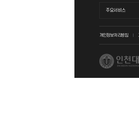
주요서비스
주요서비스
교무회의방송
개인정보처리방침
교수채용
시설예약
인터넷증명
입학안내
직원채용
취업정보(학생)