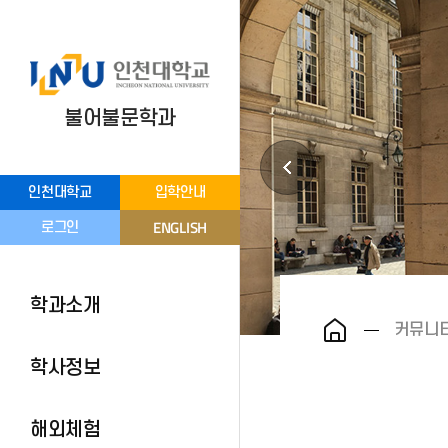
불어불문학과
인천대학교
입학안내
ENGLISH
로그인
학과소개
커뮤니
학사정보
해외체험