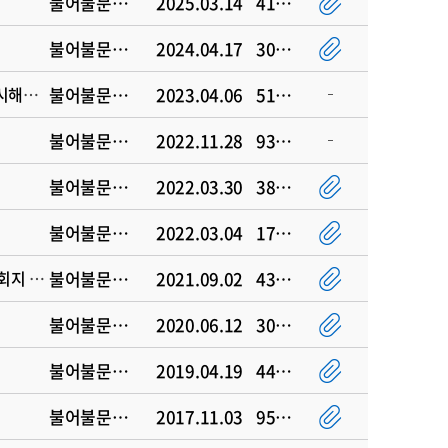
불어불문학과
2025.03.14
4164
불어불문학과
2024.04.17
3019
[학과] 2026년 INU 학생역량관리 (starinu) 검사 안내 (재학생 모두 매 해 실시해야함)
불어불문학과
2023.04.06
5142
불어불문학과
2022.11.28
9350
불어불문학과
2022.03.30
3829
불어불문학과
2022.03.04
17749
[학과] (소모임 장 필독!!!) 2026년 학생지원비(북끄북끄.알레지. 휘슬불어.학회지 ) 법인회계 예산 사용 방법
불어불문학과
2021.09.02
4339
불어불문학과
2020.06.12
30723
불어불문학과
2019.04.19
44876
불어불문학과
2017.11.03
95720