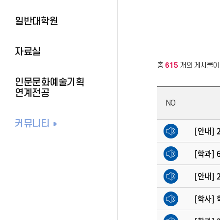
일반대학원
자료실
총
615
개의 게시물이
인문문화예술기획
연계전공
NO
커뮤니티
[안내] 2
[학과]
[안내]
[학사]