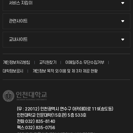
서비스 지킴이
서비스 지킴이
교수채용
묻고 답하기
관련사이트
관련사이트
시설예약
불친절신고
국방헬프콜
교내사이트
교내사이트
인터넷증명
자주 묻는 질문(FAQ)
발전기금
교수회
입학안내
개인정보처리방침
교직원찾기
이메일주소 무단수집거부
칭찬마당
산학협력단
교육혁신본부
대학정보공시
개인정보 목적 외 이용 및 제 3차 제공 현황
직원채용
학생서비스 지킴이
소비자생활협동조합
국제교류과
취업정보(학생)
총동문회
국제지원과
(우 : 22012) 인천광역시 연수구 아카데미로 119(송도동)
인천대학교 인문대학(15호관) 5층 533호
공자아카데미
전화:032) 835-8140
팩스:032) 835-0756
기초교육원