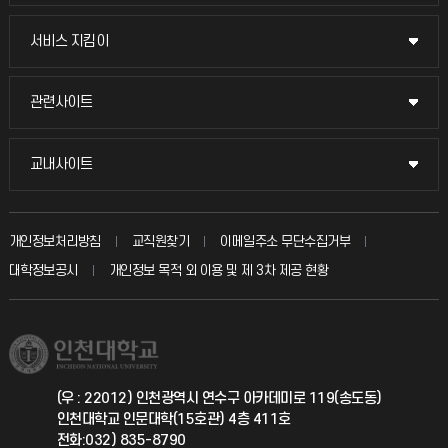
교무회의방송
서비스 지킴이
서비스 지킴이
교수채용
묻고 답하기
관련사이트
관련사이트
시설예약
불친절신고
국방헬프콜
교내사이트
교내사이트
인터넷증명
자주 묻는 질문(FAQ)
발전기금
교수회
입학안내
개인정보처리방침
교직원찾기
이메일주소 무단수집거부
칭찬마당
산학협력단
교육혁신본부
대학정보공시
개인정보 목적 외 이용 및 제 3차 제공 현황
직원채용
학생서비스 지킴이
소비자생활협동조합
국제교류과
취업정보(학생)
총동문회
국제지원과
(우 : 22012) 인천광역시 연수구 아카데미로 119(송도동)
인천대학교 인문대학(15호관) 4층 411호
공자아카데미
전화:032) 835-8790