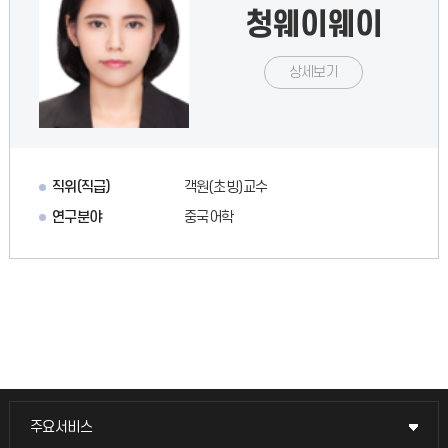
청웨이웨이
상세보기
직위(직급)
객원(초빙)교수
연구분야
중국어학
주요서비스
주요서비스