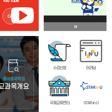
You Tube
수강신청
이러닝
중어중국학과
교과목개요
국제교류센터
STAR in U