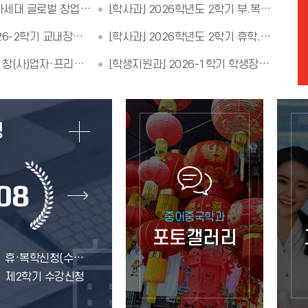
[공지] 「제23기 차세대 글로벌 창업무역스쿨 모국방문교육」 참가자 모집 안내
[학사과] 2026학년도 2학기 부.복수.연계 전공 신청 안내
[학생지원과] 2026-2학기 교내장학금(1차) 신청 안내
[학사과] 2026학년도 2학기 휴학.복학 신청 안내
[영어졸업인증제] 창(사)업자·프리랜서 예외 인정 소득 기준 추가 적용(안)
[학생지원과] 2026-1학기 학생장학금Ⅱ(INU 미래로·디딤돌·버팀목) 신청 안내
08
중어중국학과
포토갤러리
휴·복학신청(수업일수 ⅓선까지 신청 가능)
제2학기 수강신청