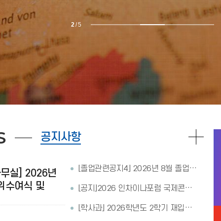
3
/
5
S
공지사항
[졸업관련공지4] 2026년 8월 졸업예정자 졸업사정 진행현황 확인 안내
무실] 2026년
위수여식 및
[공지]2026 인차이나포럼 국제콘퍼런스 청년 서포터즈 7기 모집
국학과 졸업식
[학사과] 2026학년도 2학기 재입학 허가 안내
일정