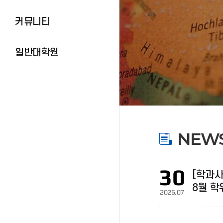
커뮤니티
일반대학원
NEW
30
[학과사
8월 학
2026.07
중어중
진행 