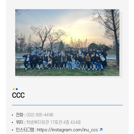
JDM
IVF
CCC
카톨릭학생회
JOY 선교회
CCC
전화 :
032) 835-4496
위치 :
학생복지회관 17호관 4층 424호
인스타그램 :
https://instagram.com/inu_ccc