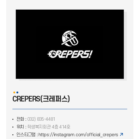
인스디스(INSDISE)
CREPERS(크레퍼스)
댄스동아리 I.U.D.C
PIONEER (파이오니아)
연극동아리 '인인극회'
고전기타 '하늬울림'
함성
CREPERS(크레퍼스)
풍물패 '울림'
전화 :
032) 835-4481
젊은 영상
위치 :
학생복지회관 4층 414호
인스타그램 :
https://instagram.com/official_crepers