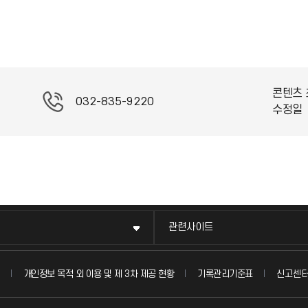
(
*
아
이
콘
)
콘텐츠 
032-835-9220
수정일
관련사이트
신고센
개인정보 목적 외 이용 및 제 3차 제공 현황
기록관리기준표