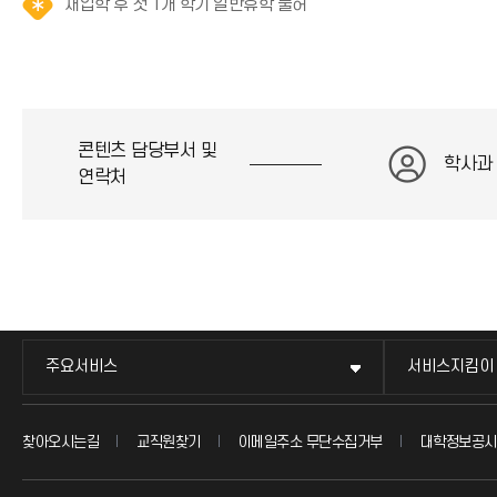
알
재입학 후 첫 1개 학기 일반휴학 불허
아
림
이
(
콘
*
)
아
이
콘
콘텐츠 담당부서 및
학사과
)
연락처
주요서비스
서비스지킴이
찾아오시는길
교직원찾기
이메일주소 무단수집거부
대학정보공시