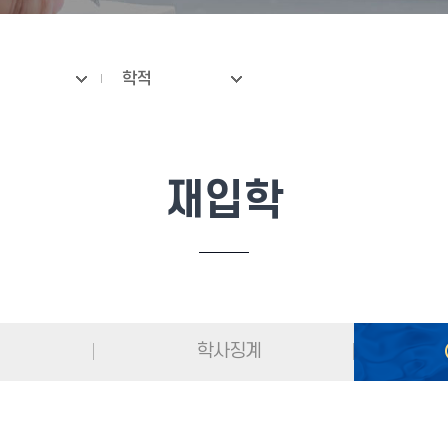
학적
재입학
학사징계