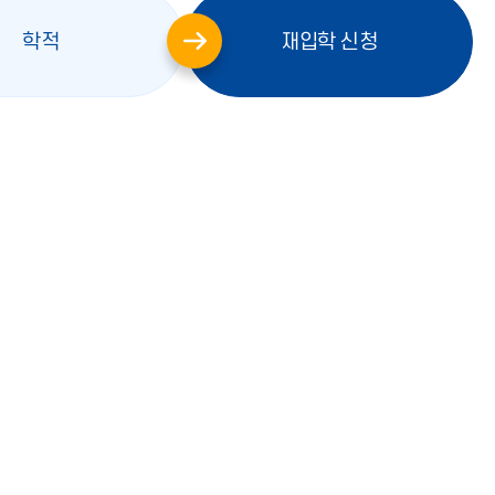
학적
재입학 신청
오
오
른
른
쪽
쪽
화
화
살
살
표
표