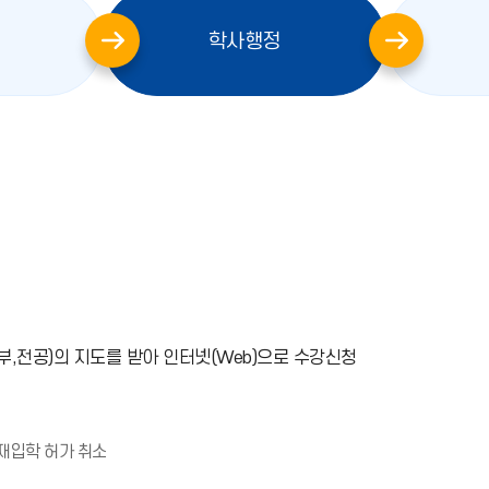
학사행정
오
른
쪽
화
살
표
부,전공)의 지도를 받아 인터넷(Web)으로 수강신청
알
재입학 허가 취소
림