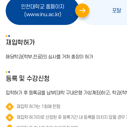
인천대학교 홈페이지
포탈
오
오
(www.inu.ac.kr)
른
른
쪽
쪽
화
화
재입학허가
살
살
표
표
해당학과(학부,전공)의 심사를 거쳐 총장이 허가
등록 및 수강신청
입학허가 후 등록금을 납부(대학 구내은행 가상계좌)하고, 학과(학
알
재입학 허가는 1회에 한함
림
재입학 허가자로 선정된 후 등록기간 내 등록을 마치지 않을 경우 
(
*