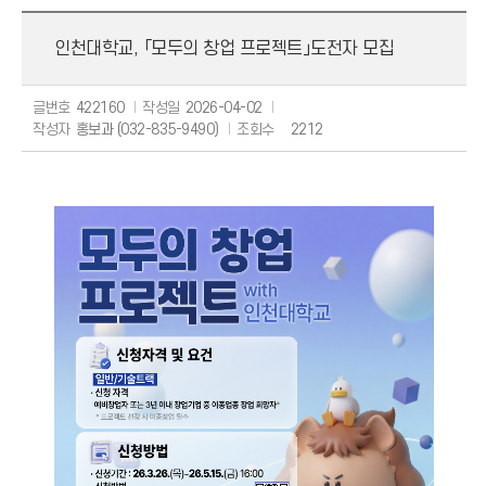
보도자료
인천대학교, 「모두의 창업 프로젝트」도전자 모집
해명자료
글번호
422160
작성일
2026-04-02
작성자
홍보과 (032-835-9490)
조회수
2212