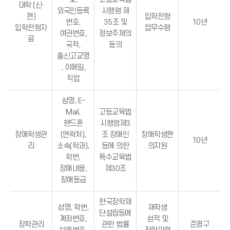
대학 (신·
외국인등록
시행령 제
편)
입학전형
번호,
35조 및
10년
입학전형자
업무수행
여권번호,
정보주체의
료
국적,
동의
출신고교명
, 이메일,
직업
성명, E-
Mail,
고등교육법
핸드폰
시행령제3
장애학생관
(연락처),
조 장애인
장애학생편
10년
리
소속(학과),
등에 의한
의지원
학번,
특수교육법
장애내용,
제30조
장애등급
한국장학재
성명, 학번,
재학생
단설립등에
계좌번호,
성적 및
장학관리
관한 법률
준영구