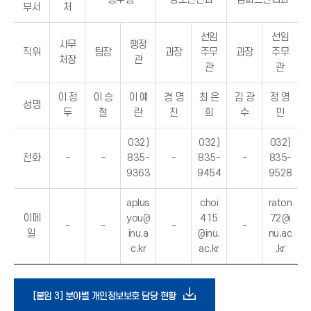
부서
처
선임
선임
사무
행정
직위
팀장
과장
주무
과장
주무
처장
관
관
관
이 정
이 승
이 예
경 명
최 은
김 광
정 영
성명
두
철
란
진
희
수
민
032)
032)
032)
전화
-
-
835-
-
835-
-
835-
9363
9454
9528
aplus
choi
raton
이메
you@
415
72@i
-
-
-
-
일
inu.a
@inu.
nu.ac
c.kr
ac.kr
.kr
다
[붙임 3] 분야별 개인정보보호 담당 현황