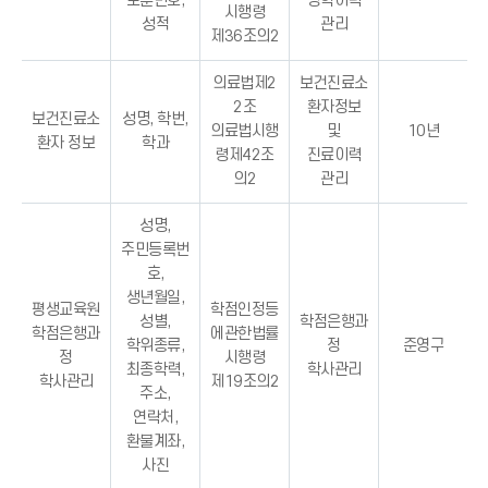
보훈번호,
장학이력
시행령
성적
관리
제36조의2
의료법제2
보건진료소
2조
환자정보
보건진료소
성명, 학번,
의료법시행
및
10년
환자 정보
학과
령제42조
진료이력
의2
관리
성명,
주민등록번
호,
생년월일,
평생교육원
학점인정등
성별,
학점은행과
학점은행과
에관한법률
학위종류,
정
준영구
정
시행령
최종학력,
학사관리
학사관리
제19조의2
주소,
연락처,
환불계좌,
사진