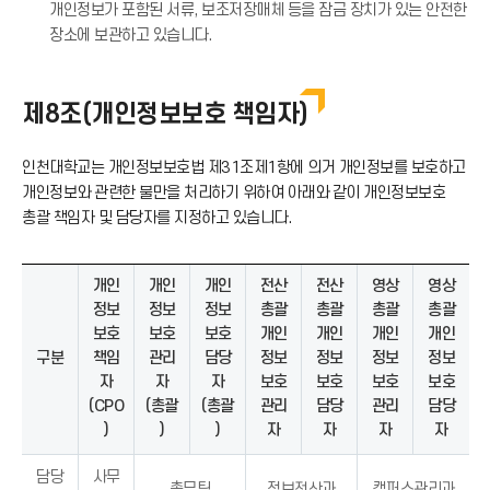
개인정보가 포함된 서류, 보조저장매체 등을 잠금 장치가 있는 안전한
장소에 보관하고 있습니다.
제8조(개인정보보호 책임자)
인천대학교는 개인정보보호법 제31조제1항에 의거 개인정보를 보호하고
개인정보와 관련한 불만을 처리하기 위하여 아래와 같이 개인정보보호
총괄 책임자 및 담당자를 지정하고 있습니다.
개인
개인
개인
전산
전산
영상
영상
정보
정보
정보
총괄
총괄
총괄
총괄
보호
보호
보호
개인
개인
개인
개인
구분
책임
관리
담당
정보
정보
정보
정보
자
자
자
보호
보호
보호
보호
(CPO
(총괄
(총괄
관리
담당
관리
담당
)
)
)
자
자
자
자
담당
사무
총무팀
정보전산과
캠퍼스관리과