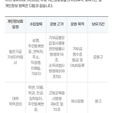
처리·보유하며, 처리하는 주요 개인정보파일의 처리목적, 보유기간 및
개인정보 항목은 다음과 같습니다.
개인정보파
수집항목
운영 근거
운영 목적
보유기간
일명
기부금품모
성명,
집및사용에
주민등록번
관한법률시
기부금
발전기금
호, 연락처,
행령제19
영수증
기부자약정
주소,
준영구
조,
발급 및
서
직장명,
소득세법시
CMS등록
이메일,
행령제208
기부자
조의3
학번, 이름,
학과, 전공,
고등교육법
대학
입학일자,
시행령
학사운영
영구
학적관리
주민등록번
제4조 및
호,
73조