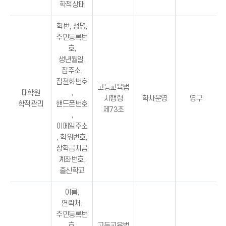
학적상태
학번, 성명,
주민등록번
호,
생년월일,
집주소,
집전화번호
고등교육법
대학원
,
시행령
학사운영
영구
학적관리
핸드폰번호
제73조
,
이메일주소
, 학위번호,
장학금지급
계좌번호,
출신학교
이름,
연락처,
주민등록번
호,
고등교육법