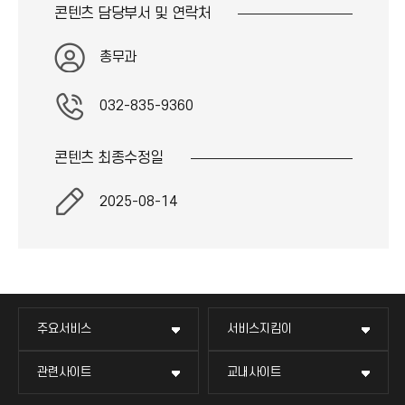
콘
콘텐츠 담당부서 및
연락처
이
)
콘
)
총무과
032-835-9360
콘텐츠 최종
수정일
2025-08-14
주요서비스
서비스지킴이
관련사이트
교내사이트