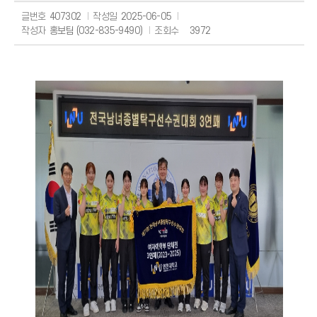
글번호
407302
작성일
2025-06-05
작성자
홍보팀 (032-835-9490)
조회수
3972