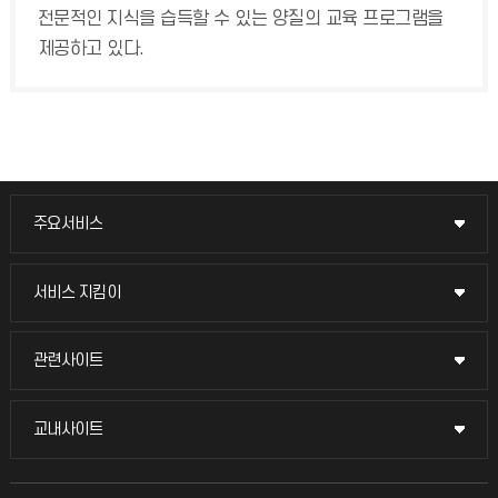
전문적인 지식을 습득할 수 있는 양질의 교육 프로그램을
제공하고 있다.
주요서비스
주요서비스
교무회의방송
서비스 지킴이
서비스 지킴이
교수채용
묻고 답하기
관련사이트
관련사이트
시설예약
불친절신고
국방헬프콜
교내사이트
교내사이트
인터넷증명
자주 묻는 질문(FAQ)
발전기금
교수회