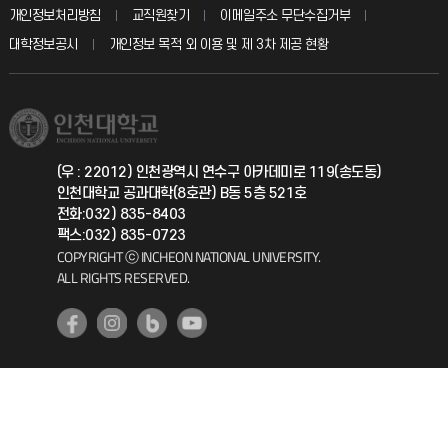
입학안내
개인정보처리방침
교직원찾기
이메일주소 무단수집거부
칭찬마당
산학협력단
교육혁신본부
대학정보공시
개인정보 목적 외 이용 및 제 3차 제공 현황
직원채용
학생서비스 지킴이
소비자생활협동조합
국제교류과
취업정보(학생)
총동문회
국제지원과
(우 : 22012) 인천광역시 연수구 아카데미로 119(송도동)
인천대학교 공과대학(8호관) B동 5층 521호
공자아카데미
전화:032) 835-8403
팩스:032) 835-0723
기초교육원
COPYRIGHT ⓒ INCHEON NATIONAL UNIVERSITY.
ALL RIGHTS RESERVED.
공학교육혁신센터
대학생활상담센터
사회봉사센터