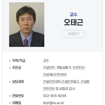
교수
오태근
상세보기
직책/직급
교수
주전공
건설안전, 위험성평가, 안전진단,
건설재난안전관리
담당과목
건설안전공학,건설안전법규, 건설업
안전진단 및 비파괴 검사
전화번호
032-835-8294
이메일
tkoh@inu.ac.kr