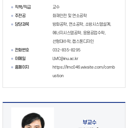
직책/직급
교수
주전공
화재안전 및 연소공학
담당과목
방화공학, 연소공학, 소방시스템설계,
에너지시스템공학, 응용공업수학,
선형대수학, 캡스톤디자인
전화번호
032-835-8295
이메일
LMC@inu.ac.kr
홈페이지
https://lmc046.wixsite.com/comb
ustion
부교수