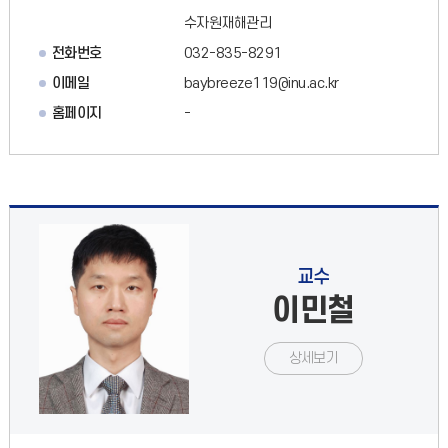
수자원재해관리
전화번호
032-835-8291
이메일
baybreeze119@inu.ac.kr
홈페이지
-
교수
이민철
상세보기