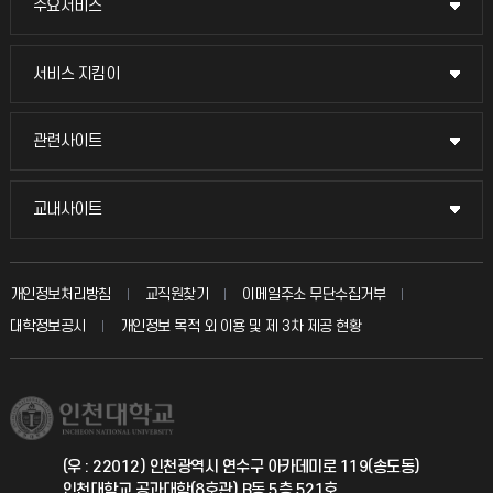
주요서비스
주요서비스
교무회의방송
서비스 지킴이
서비스 지킴이
교수채용
묻고 답하기
관련사이트
관련사이트
시설예약
불친절신고
국방헬프콜
교내사이트
교내사이트
인터넷증명
자주 묻는 질문(FAQ)
발전기금
교수회
입학안내
개인정보처리방침
교직원찾기
이메일주소 무단수집거부
칭찬마당
산학협력단
교육혁신본부
대학정보공시
개인정보 목적 외 이용 및 제 3차 제공 현황
직원채용
학생서비스 지킴이
소비자생활협동조합
국제교류과
취업정보(학생)
총동문회
국제지원과
(우 : 22012) 인천광역시 연수구 아카데미로 119(송도동)
인천대학교 공과대학(8호관) B동 5층 521호