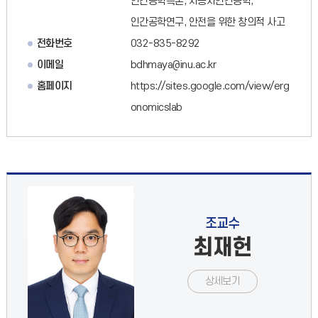
인간공학특론, 자동차인간공학,
인간공학연구, 안전을 위한 창의적 사고
전화번호
032-835-8292
이메일
bdhmaya@inu.ac.kr
홈페이지
https://sites.google.com/view/erg
onomicslab
조교수
최재헌
상세보기