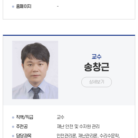
홈페이지
-
교수
송창근
상세보기
직책/직급
교수
주전공
재난 안전 및 수자원 관리
담당과목
안전관리론, 재난관리론, 수리수문학,