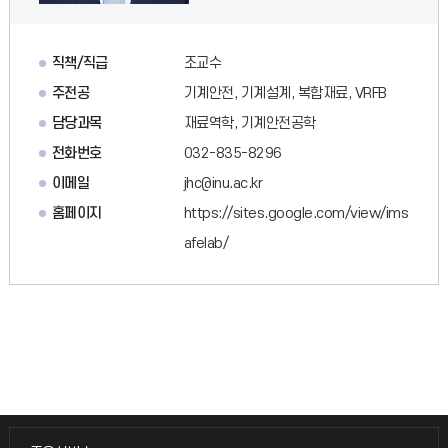
직책/직급
조교수
주전공
기계안전, 기계설계, 복합재료, VRFB
담당과목
재료역학, 기계안전공학
전화번호
032-835-8296
이메일
jhc@inu.ac.kr
홈페이지
https://sites.google.com/view/ims
afelab/