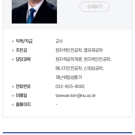
상세보기
직책/직급
교수
주전공
원자력안전공학, 열유체공학
담당과목
원자력공학개론, 원자력안전공학,
에너지안전공학, 신뢰성공학,
재난위험성평가
전화번호
032-835-8082
이메일
taewan.kim@inu.ac.kr
홈페이지
-