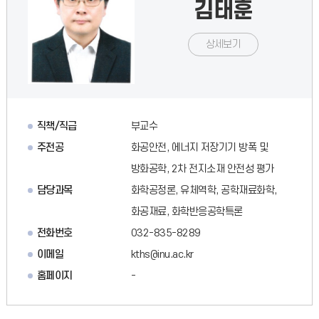
김태훈
상세보기
직책/직급
부교수
주전공
화공안전, 에너지 저장기기 방폭 및
방화공학, 2차 전지소재 안전성 평가
담당과목
화학공정론, 유체역학, 공학재료화학,
화공재료, 화학반응공학특론
전화번호
032-835-8289
이메일
kths@inu.ac.kr
홈페이지
-