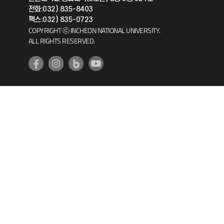
공자아카데미
전화:032) 835-8403
팩스:032) 835-0723
기초교육원
COPYRIGHT ⓒ INCHEON NATIONAL UNIVERSITY.
ALL RIGHTS RESERVED.
공학교육혁신센터
대학생활상담센터
사회봉사센터
생활원
원격지원
인천국제개발협력센터
예비군연대