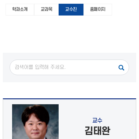
학과소개
교과목
교수진
홈페이지
교수
김태완