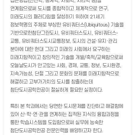
접근방법(전산학, 통계학, 사회학, 지리학 등)을
연계함으로써 도시를 종합적이고 체계적으로 연구,
미래도시의 패러다임을 달성하기 위하여 21세기
정보혁명의 주체로 부상한 유비쿼터스(Ubiquitous) 기술을
기반으로한첨단그린도시, 유비쿼터스도시, 유비쿼터스-
교통, 유비쿼터스도시교통정보, 도시의 건설·유지·관리
분야에 대한 현대 그리고 미래의 사회에서 요구하는
미래지향적이고 창의적인 기술을 개발/축적/교육함으로써
오늘날도시가 안고있는 사회, 경제, 교통, 정보, 도시환경,
지속가능성, 단절 그리고 문화의 문제를 미래지향적으로
해결하고 고부가가치의 도시를 창출하는데
첨단도시공학전공이 절실하게 필요한 실정이다.
특히 본 학과에서는 당면한 도시문제를 진단하고 해결함에
있어 산·학·연·관을 연계하는 집적된 지식의 융합과정을
통한 학습시스템을 도입함으로써 실무에 능숙한
첨단도시공학전공 전문인력을 배양하고자 한다.