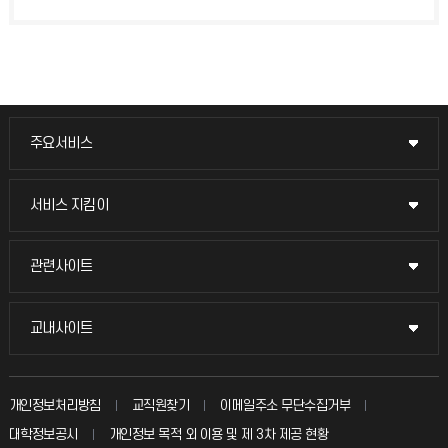
주요서비스
주요서비스
교무회의방송
서비스 지킴이
서비스 지킴이
교수채용
묻고 답하기
관련사이트
관련사이트
시설예약
불친절신고
국방헬프콜
교내사이트
교내사이트
인터넷증명
자주 묻는 질문(FAQ)
발전기금
교수회
입학안내
개인정보처리방침
교직원찾기
이메일주소 무단수집거부
칭찬마당
산학협력단
교육혁신본부
대학정보공시
개인정보 목적 외 이용 및 제 3차 제공 현황