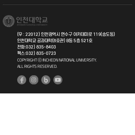
직원채용
학생서비스 지킴이
소비자생활협동조합
국제교류과
취업정보(학생)
총동문회
국제지원과
(우 : 22012) 인천광역시 연수구 아카데미로 119(송도동)
인천대학교 공과대학(8호관) B동 5층 521호
공자아카데미
전화:032) 835-8403
팩스:032) 835-0723
기초교육원
COPYRIGHT ⓒ INCHEON NATIONAL UNIVERSITY.
ALL RIGHTS RESERVED.
공학교육혁신센터
대학생활상담센터
사회봉사센터
생활원