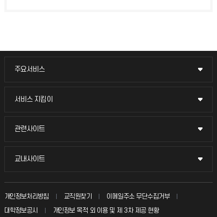
주요서비스
주요서비스
교무회의방송
서비스 지킴이
서비스 지킴이
교수채용
묻고 답하기
관련사이트
관련사이트
시설예약
불친절신고
국방헬프콜
교내사이트
교내사이트
인터넷증명
자주 묻는 질문(FAQ)
발전기금
교수회
입학안내
개인정보처리방침
교직원찾기
이메일주소 무단수집거부
칭찬마당
산학협력단
교육혁신본부
대학정보공시
개인정보 목적 외 이용 및 제 3차 제공 현황