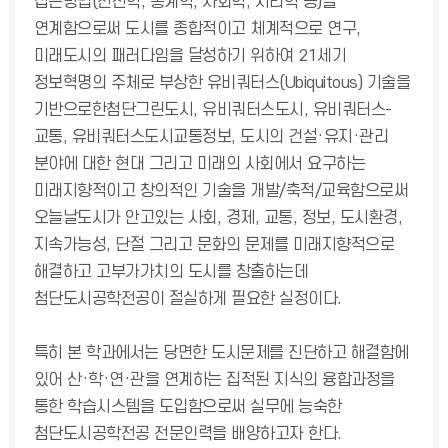
접근방법(전산학, 통계학, 사회학, 지리학 등)을
연계함으로써 도시를 종합적이고 체계적으로 연구,
미래도시의 패러다임을 달성하기 위하여 21세기
정보혁명의 주체로 부상한 유비쿼터스(Ubiquitous) 기술을
기반으로한첨단그린도시, 유비쿼터스도시, 유비쿼터스-
교통, 유비쿼터스도시교통정보, 도시의 건설·유지·관리
분야에 대한 현대 그리고 미래의 사회에서 요구하는
미래지향적이고 창의적인 기술을 개발/축적/교육함으로써
오늘날도시가 안고있는 사회, 경제, 교통, 정보, 도시환경,
지속가능성, 단절 그리고 문화의 문제를 미래지향적으로
해결하고 고부가가치의 도시를 창출하는데
첨단도시공학전공이 절실하게 필요한 실정이다.
특히 본 학과에서는 당면한 도시문제를 진단하고 해결함에
있어 산·학·연·관을 연계하는 집적된 지식의 융합과정을
통한 학습시스템을 도입함으로써 실무에 능숙한
첨단도시공학전공 전문인력을 배양하고자 한다.