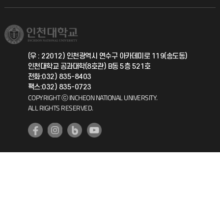
직원채용
학생서비스 지킴이
소비자생활협동조합
국제교류과
취업정보(학생)
총동문회
국제지원과
(우 : 22012) 인천광역시 연수구 아카데미로 119(송도동)
인천대학교 공과대학(8호관) B동 5층 521호
공자아카데미
전화:032) 835-8403
팩스:032) 835-0723
기초교육원
COPYRIGHT ⓒ INCHEON NATIONAL UNIVERSITY.
ALL RIGHTS RESERVED.
공학교육혁신센터
대학생활상담센터
사회봉사센터
생활원