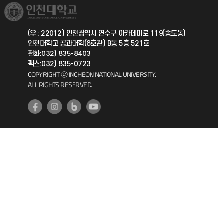
취업정보(학생)
총동문회
국제지원과
(우 : 22012) 인천광역시 연수구 아카데미로 119(송도동)
인천대학교 공과대학(8호관) B동 5층 521호
공자아카데미
전화:032) 835-8403
팩스:032) 835-0723
기초교육원
COPYRIGHT ⓒ INCHEON NATIONAL UNIVERSITY.
ALL RIGHTS RESERVED.
공학교육혁신센터
대학생활상담센터
사회봉사센터
생활원
원격지원