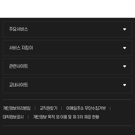
주요서비스
주요서비스
교무회의방송
서비스 지킴이
서비스 지킴이
교수채용
묻고 답하기
관련사이트
관련사이트
시설예약
불친절신고
국방헬프콜
교내사이트
교내사이트
인터넷증명
자주 묻는 질문(FAQ)
발전기금
교수회
입학안내
개인정보처리방침
교직원찾기
이메일주소 무단수집거부
칭찬마당
산학협력단
교육혁신본부
대학정보공시
개인정보 목적 외 이용 및 제 3차 제공 현황
직원채용
학생서비스 지킴이
소비자생활협동조합
국제교류과