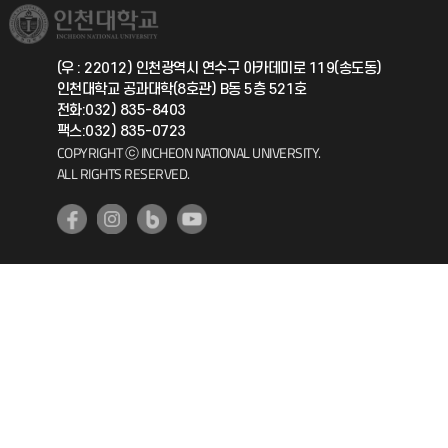
취업정보(학생)
총동문회
국제지원과
(우 : 22012) 인천광역시 연수구 아카데미로 119(송도동)
인천대학교 공과대학(8호관) B동 5층 521호
공자아카데미
전화:032) 835-8403
팩스:032) 835-0723
기초교육원
COPYRIGHT ⓒ INCHEON NATIONAL UNIVERSITY.
ALL RIGHTS RESERVED.
공학교육혁신센터
대학생활상담센터
사회봉사센터
생활원
원격지원