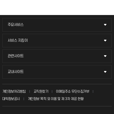
주요서비스
주요서비스
교무회의방송
서비스 지킴이
서비스 지킴이
교수채용
묻고 답하기
관련사이트
관련사이트
시설예약
불친절신고
국방헬프콜
교내사이트
교내사이트
인터넷증명
자주 묻는 질문(FAQ)
발전기금
교수회
입학안내
개인정보처리방침
교직원찾기
이메일주소 무단수집거부
칭찬마당
산학협력단
교육혁신본부
대학정보공시
개인정보 목적 외 이용 및 제 3차 제공 현황
직원채용
학생서비스 지킴이
소비자생활협동조합
국제교류과