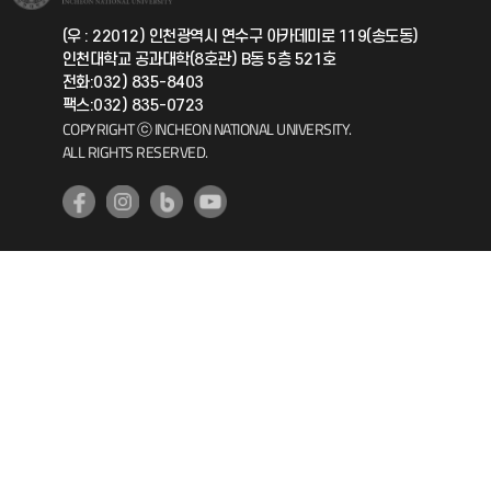
국제지원과
(우 : 22012) 인천광역시 연수구 아카데미로 119(송도동)
인천대학교 공과대학(8호관) B동 5층 521호
공자아카데미
전화:032) 835-8403
팩스:032) 835-0723
기초교육원
COPYRIGHT ⓒ INCHEON NATIONAL UNIVERSITY.
ALL RIGHTS RESERVED.
공학교육혁신센터
대학생활상담센터
사회봉사센터
생활원
원격지원
인천국제개발협력센터