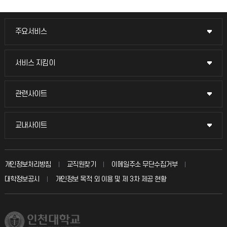
주요서비스
주요서비스
교무회의방송
서비스 지킴이
서비스 지킴이
교수채용
묻고 답하기
관련사이트
관련사이트
시설예약
불친절신고
국방헬프콜
교내사이트
교내사이트
인터넷증명
자주 묻는 질문(FAQ)
발전기금
교수회
입학안내
개인정보처리방침
교직원찾기
이메일주소 무단수집거부
칭찬마당
산학협력단
교육혁신본부
대학정보공시
개인정보 목적 외 이용 및 제 3차 제공 현황
직원채용
학생서비스 지킴이
소비자생활협동조합
국제교류과
취업정보(학생)
총동문회