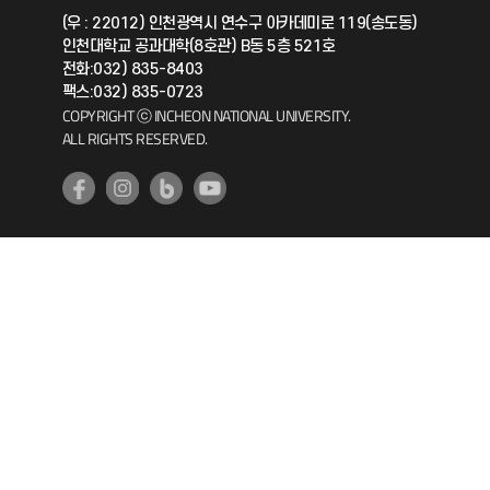
(우 : 22012) 인천광역시 연수구 아카데미로 119(송도동)
인천대학교 공과대학(8호관) B동 5층 521호
공자아카데미
전화:032) 835-8403
팩스:032) 835-0723
기초교육원
COPYRIGHT ⓒ INCHEON NATIONAL UNIVERSITY.
ALL RIGHTS RESERVED.
공학교육혁신센터
대학생활상담센터
사회봉사센터
생활원
원격지원
인천국제개발협력센터