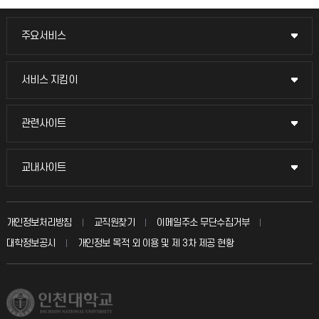
주요서비스
주요서비스
교무회의방송
서비스 지킴이
서비스 지킴이
교수채용
묻고 답하기
관련사이트
관련사이트
시설예약
불친절신고
국방헬프콜
교내사이트
교내사이트
인터넷증명
자주 묻는 질문(FAQ)
발전기금
교수회
입학안내
개인정보처리방침
교직원찾기
이메일주소 무단수집거부
칭찬마당
산학협력단
교육혁신본부
대학정보공시
개인정보 목적 외 이용 및 제 3차 제공 현황
직원채용
학생서비스 지킴이
소비자생활협동조합
국제교류과
취업정보(학생)
총동문회
국제지원과