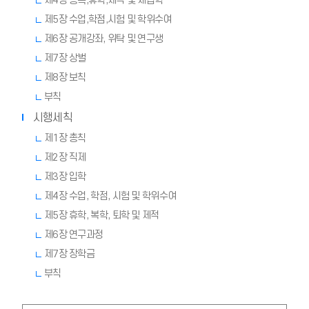
제4장 등록,휴학,제적 및 재입학
제5장 수업,학점,시험 및 학위수여
제6장 공개강좌, 위탁 및 연구생
제7장 상벌
제8장 보칙
부칙
시행세칙
제1장 총칙
제2장 직제
제3장 입학
제4장 수업, 학점, 시험 및 학위수여
제5장 휴학, 복학, 퇴학 및 제적
제6장 연구과정
제7장 장학금
부칙