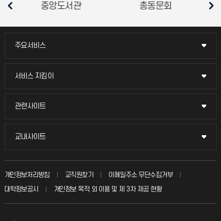
총동문회
총학생회
소비자생
주요서비스
주요서비스
교무회의방송
서비스 지킴이
서비스 지킴이
교수채용
묻고 답하기
관련사이트
관련사이트
시설예약
불친절신고
국방헬프콜
교내사이트
교내사이트
인터넷증명
자주 묻는 질문(FAQ)
발전기금
교수회
입학안내
개인정보처리방침
교직원찾기
이메일주소 무단수집거부
칭찬마당
산학협력단
교육혁신본부
대학정보공시
개인정보 목적 외 이용 및 제 3차 제공 현황
직원채용
학생서비스 지킴이
소비자생활협동조합
국제교류과