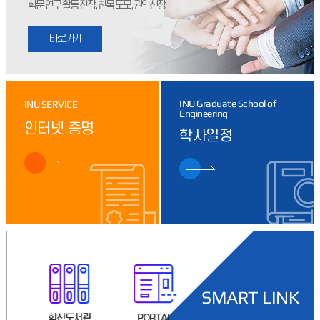
학문 연구 활동 진작, 친목 도모, 권익신장
2026-1학기 공학대학원 성적처리 일정 안내드립니다.2026-
1학기 성적확인은 종합정보시스템에서 강의평가[성적-강의평가]
후확정전 성적조회를 통해 2026. 6. 30.(화)까지
2026.06.09
2026-1학기 종합시험 결과 발표 안내
2026-1학기 종합시험 성적 입력완료하였습니다.합격여부는
포탈에서 확인하시기 바랍니다. - 신청인원 : 24명 72과목 -
INU Graduate School of
INU SERVICE
Engineering
응시인원 : 24명 72과목 (결시없음) -
2026.05.20
인터넷 증명
학사일정
[3차수] 2026-1학기 연구계획서 발표의견서 제출
2025학년도 1학기 연구계획서 발표의견서 제출 ○ 제출기간 :
2026. 05. 26.(화) ~ 05. 26.(금)까지 ○ 제출대상 : 2026-1학기
연구계획서 제출자 ○
2026.05.19
[4차수, 수료생] 2026-1학기 학위청구논문 제출신청서 및 심사 일정 안내
2026-1학기 공학대학원 학위청구논문 제출신청서 접수 및
심사일정을 안내하오니기한 내 신청하여 주시기 바랍니다.붙임 1.
학위청구논문 제출신청서식 1부. 2. 학위청구논문
2026.04.21
SMART LINK
2026-1학기 공학대학원 지도교수상담 실시 및 장학금 신청 안내
산도서관
PORTAL
취업경력개발원
수강신청