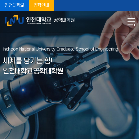
인천대학교
입학안내
공학대학원
Incheon National University Graduate School of Engineering
세계를 당기는 힘!
인천대학교 공학대학원
2026-1학기 공학대학원 지도교수상담 실시 및 장학금 신청 안내
1. 제출일 : 2026. 5. 8.(금) 까지2. 해당차수: 1차수 ~ 4차수까지3.
제출방법: 해당 전공사무실4. 제출서류: - 장학금 신청서 1부
(장학금 종류 공란)
2026.04.21