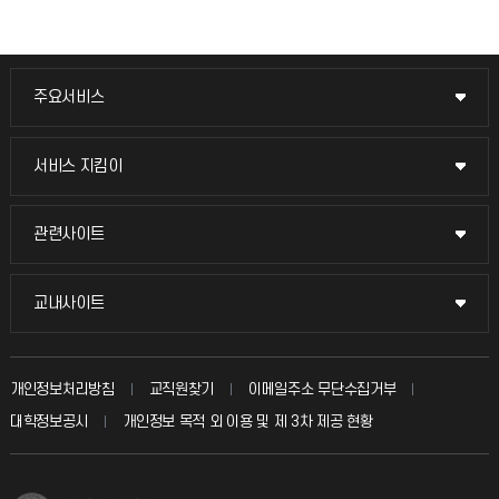
주요서비스
주요서비스
교무회의방송
서비스 지킴이
서비스 지킴이
교수채용
묻고 답하기
관련사이트
관련사이트
시설예약
불친절신고
국방헬프콜
교내사이트
교내사이트
인터넷증명
자주 묻는 질문(FAQ)
발전기금
교수회
입학안내
개인정보처리방침
교직원찾기
이메일주소 무단수집거부
칭찬마당
산학협력단
교육혁신본부
대학정보공시
개인정보 목적 외 이용 및 제 3차 제공 현황
직원채용
학생서비스 지킴이
소비자생활협동조합
국제교류과