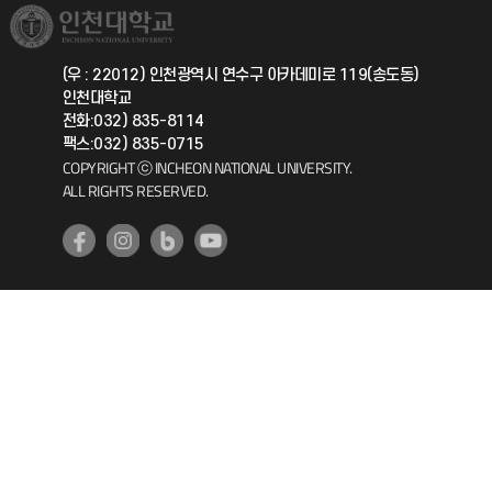
취업정보(학생)
총동문회
국제지원과
(우 : 22012) 인천광역시 연수구 아카데미로 119(송도동)
인천대학교
공자아카데미
전화:032) 835-8114
팩스:032) 835-0715
기초교육원
COPYRIGHT ⓒ INCHEON NATIONAL UNIVERSITY.
ALL RIGHTS RESERVED.
공학교육혁신센터
대학생활상담센터
사회봉사센터
생활원
원격지원