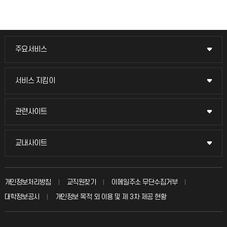
주요서비스
주요서비스
교무회의방송
서비스 지킴이
서비스 지킴이
교수채용
묻고 답하기
관련사이트
관련사이트
시설예약
불친절신고
국방헬프콜
교내사이트
교내사이트
인터넷증명
자주 묻는 질문(FAQ)
발전기금
교수회
입학안내
개인정보처리방침
교직원찾기
이메일주소 무단수집거부
칭찬마당
산학협력단
교육혁신본부
대학정보공시
개인정보 목적 외 이용 및 제 3차 제공 현황
직원채용
학생서비스 지킴이
소비자생활협동조합
국제교류과