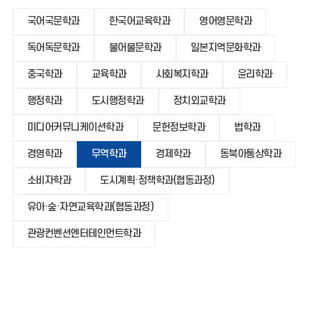
국어국문학과
한국어교육학과
영어영문학과
독어독문학과
불어불문학과
일본지역문화학과
중국학과
교육학과
사회복지학과
윤리학과
행정학과
도시행정학과
정치외교학과
미디어커뮤니케이션학과
문헌정보학과
법학과
경영학과
무역학과
경제학과
동북아통상학과
소비자학과
도시계획·정책학과(협동과정)
유아·숲·자연교육학과(협동과정)
관광컨벤션엔터테인먼트학과