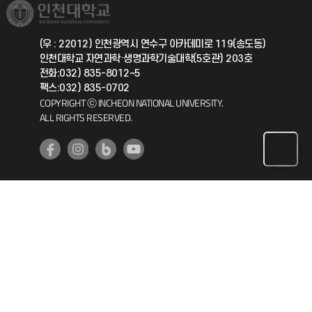
취업정보(학생)
총동문회
국제지원과
(우 : 22012) 인천광역시 연수구 아카데미로 119(송도동)
인천대학교 자연과학·생명과학기술대학(5호관) 203호
공자아카데미
전화:032) 835-8012~5
팩스:032) 835-0702
기초교육원
COPYRIGHT ⓒ INCHEON NATIONAL UNIVERSITY.
ALL RIGHTS RESERVED.
공학교육혁신센터
대학생활상담센터
사회봉사센터
생활원
원격지원