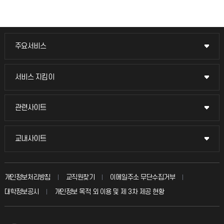
주요서비스
주요서비스
교무회의방송
서비스 지킴이
서비스 지킴이
교수채용
묻고 답하기
관련사이트
관련사이트
시설예약
불친절신고
국방헬프콜
교내사이트
교내사이트
인터넷증명
자주 묻는 질문(FAQ)
발전기금
교수회
입학안내
개인정보처리방침
교직원찾기
이메일주소 무단수집거부
칭찬마당
산학협력단
교육혁신본부
대학정보공시
개인정보 목적 외 이용 및 제 3차 제공 현황
직원채용
학생서비스 지킴이
소비자생활협동조합
국제교류과