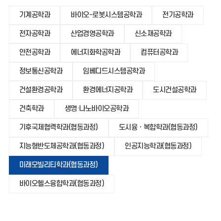
기계공학과
바이오-로봇시스템공학과
전기공학과
전자공학과
산업경영공학과
신소재공학과
안전공학과
에너지화학공학과
컴퓨터공학과
정보통신공학과
임베디드시스템공학과
건설환경공학과
환경에너지공학과
도시건설공학과
건축학과
생명·나노바이오공학과
기후국제협력학과(협동과정)
도시융ㆍ복합학과(협동과정)
지능형반도체공학과(협동과정)
인공지능학과(협동과정)
미래모빌리티학과(협동과정)
바이오헬스융합학과(협동과정)