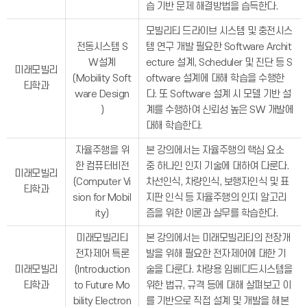
습 기반 문제 해결방법을 습득한다.
모빌리티 드라이브 시스템 및 충전시스
전동시스템 S
템 연구 개발 필요한 Software Archit
W설계
ecture 설계, Scheduler 및 진단 등 S
미래모빌리
(Mobility Soft
oftware 설계에 대해 학습을 수행한
티학과
ware Design
다. 또 Software 설계 시 모델 기반 설
)
계를 수행하여 신뢰성 높은 SW 개발에
대해 학습한다.
자율주행을 위
본 강의에서는 자율주행의 핵심 요소
한 컴퓨터비전
중 하나인 인지 기술에 대하여 다룬다.
미래모빌리
(Computer Vi
차선인식, 차량인식, 보행자인식 및 표
티학과
sion for Mobil
지판 인식 등 자율주행의 인지 알고리
ity)
즘을 위한 이론과 실무를 학습한다.
미래모빌리티
본 강의에서는 미래모빌리티의 전장개
전자제어 특론
발을 위해 필요한 전자제어에 대한 기
미래모빌리
(Introduction
술을 다룬다. 차량용 임베디드시스템을
티학과
to Future Mo
위한 법규, 규격 등에 대해 살펴보고 이
bility Electron
를 기반으로 직접 설계 및 개발을 해본