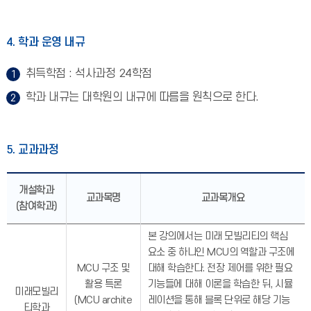
4. 학과 운영 내규
취득학점 : 석사과정 24학점
학과 내규는 대학원의 내규에 따름을 원칙으로 한다.
5. 교과과정
개설학과
교과목명
교과목개요
(참여학과)
본 강의에서는 미래 모빌리티의 핵심
요소 중 하나인 MCU의 역할과 구조에
MCU 구조 및
대해 학습한다. 전장 제어를 위한 필요
활용 특론
기능들에 대해 이론을 학습한 뒤, 시뮬
미래모빌리
(MCU archite
레이션을 통해 블록 단위로 해당 기능
티학과