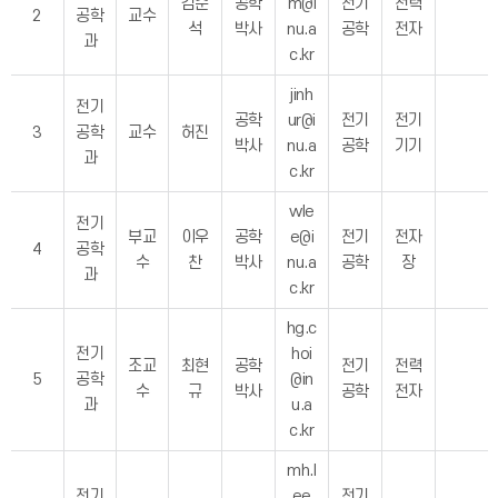
김준
공학
m@i
전기
전력
2
공학
교수
석
박사
nu.a
공학
전자
과
c.kr
jinh
전기
공학
ur@i
전기
전기
3
공학
교수
허진
박사
nu.a
공학
기기
과
c.kr
wle
전기
부교
이우
공학
e@i
전기
전자
4
공학
수
찬
박사
nu.a
공학
장
과
c.kr
hg.c
전기
hoi
조교
최현
공학
전기
전력
5
공학
@in
수
규
박사
공학
전자
과
u.a
c.kr
mh.l
전기
ee
전기