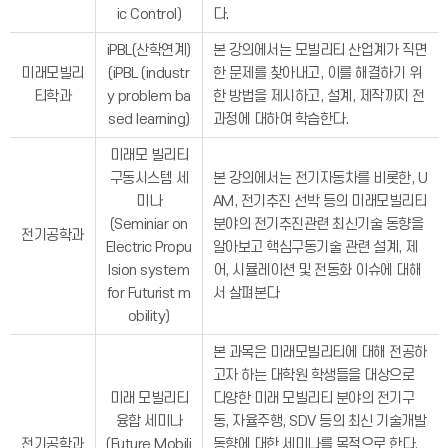
ic Control)
다.
iPBL(산학연계)
본 강의에서는 모빌리티 산업계가 직면
미래모빌리
(iPBL (industr
한 문제를 찾아내고, 이를 해결하기 위
티학과
y problem ba
한 방법을 제시하고, 설계, 제작까지 전
sed learning)
과정에 대하여 학습한다.
미래모 빌리티
구동시스템 세
본 강의에서는 전기자동차를 비롯한, U
미나
AM, 전기추진 선박 등의 미래모빌리티
(Seminiar on
분야의 전기추진관련 최신기술 동향을
전기공학과
Electric Propu
알아보고 핵심구동기술 관련 설계, 제
lsion system
어, 시뮬레이션 및 전동화 이슈에 대해
for Futurist m
서 살펴본다
obility)
본 과목은 미래모빌리티에 대해 전공하
고자 하는 대학원 학생들을 대상으로
미래 모빌리티
다양한 미래 모빌리티 분야의 전기구
융합 세미나
동, 자율주행, SDV 등의 최신 기술개발
전기공학과
(Future Mobili
동향에 대한 세미나를 목적으로 한다.