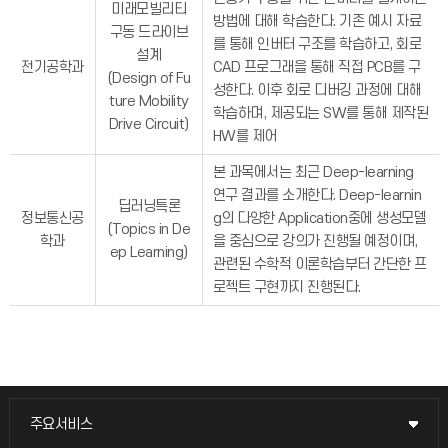
미래모빌리티
방법에 대해 학습한다. 기존 예시 자료
구동 드라이브
를 통해 인버터 구조를 학습하고, 회로
설계
전기공학과
CAD 프로그래을 통해 직접 PCB를 구
(Design of Fu
성한다. 이후 회로 디버깅 과정에 대해
ture Mobility
학습하며, 제공되는 SW를 통해 제작된
Drive Circuit)
HW를 제어
본 과목에서는 최근 Deep-learning
연구 결과를 소개한다. Deep-learnin
딥러닝특론
정보통신공
g의 다양한 Application중에 생성모델
(Topics in De
학과
을 중심으로 강의가 진행될 예정이며,
ep Learning)
관련된 수학적 이론학습부터 간단한 프
로젝트 구현까지 진행된다.
주요서비스
주요서비스