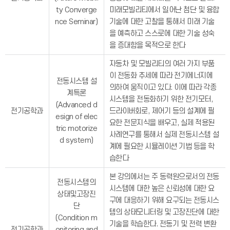
ty Converge
미래모빌리티에서 일어난 첨단 및 융합
nce Seminar)
기술에 대한 고찰을 통해서 미래 기술
을 예측하고 스스로에 대한 기술 성숙
을 증대함을 목적으로 한다
자동차 및 모빌리티의 여러 가지 부품
이 전동화 추세에 따라 전기에너지에
전동시스템 설
의하여 움직이고 있다. 이에 따라 각종
계특론
시스템을 전동화하기 위한 전기모터,
(Advanced d
전기공학과
드라이버회로, 제어기 등의 설계에 필
esign of elec
요한 전문지식을 배우고, 실제 적용된
tric motorize
사례연구를 통해서 실제 전동시스템 설
d system)
계에 필요한 시뮬레이션 기법 등을 학
습한다
본 강의에서는 주 동력원으로서의 전동
전동시스템의
시스템에 대한 높은 신뢰성에 대한 요
상태및고장진
구에 대응하기 위해 요구되는 전동시스
단
템의 상태모니터링 및 고장진단에 대한
(Condition m
기술을 학습한다. 전동기 및 전력 변환
전기공학과
onitoring and