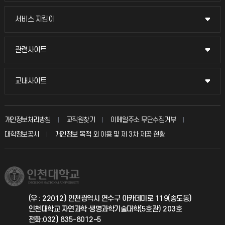
교무회의방송
서비스 지킴이
서비스 지킴이
교수채용
묻고 답하기
관련사이트
관련사이트
시설예약
불친절신고
국방헬프콜
교내사이트
교내사이트
인터넷증명
자주 묻는 질문(FAQ)
발전기금
교수회
입학안내
개인정보처리방침
교직원찾기
이메일주소 무단수집거부
칭찬마당
산학협력단
교육혁신본부
대학정보공시
개인정보 목적 외 이용 및 제 3차 제공 현황
직원채용
학생서비스 지킴이
소비자생활협동조합
국제교류과
취업정보(학생)
총동문회
국제지원과
(우 : 22012) 인천광역시 연수구 아카데미로 119(송도동)
인천대학교 자연과학·생명과학기술대학(5호관) 203호
공자아카데미
전화:032) 835-8012~5