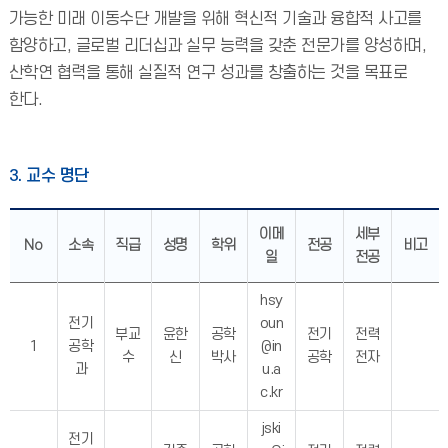
가능한 미래 이동수단 개발을 위해 혁신적 기술과 융합적 사고를
함양하고, 글로벌 리더십과 실무 능력을 갖춘 전문가를 양성하며,
산학연 협력을 통해 실질적 연구 성과를 창출하는 것을 목표로
한다.
3. 교수 명단
이메
세부
No
소속
직급
성명
학위
전공
비고
일
전공
hsy
전기
oun
부교
윤한
공학
전기
전력
1
공학
@in
수
신
박사
공학
전자
과
u.a
c.kr
jski
전기