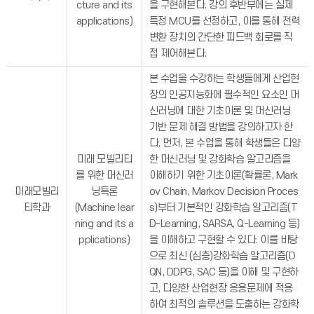
cture and its
을 구현해본다. 강의 후반부에는 실제
applications)
특정 MCU를 선정하고, 이를 통해 전력
변환 장치의 간단한 피드백 회로를 직
접 제어해본다.
본 수업을 수강하는 학생들에게 산업현
장의 인공지능화에 필수적인 요소인 머
신러닝에 대한 기초이론 및 머신러닝
기반 문제 해결 방법을 강의하고자 한
다. 먼저, 본 수업을 통해 학생들은 다양
미래 모빌리티
한 머신러닝 및 강화학습 알고리즘을
를 위한 머신러
이해하기 위한 기초이론(확률론, Mark
미래모빌리
닝특론
ov Chain, Markov Decision Proces
티학과
(Machine lear
s)부터 기본적인 강화학습 알고리즘(T
ning and its a
D-Learning, SARSA, Q-Learning 등)
pplications)
을 이해하고 구현할 수 있다. 이를 바탕
으로 최신 (심층)강화학습 알고리즘(D
QN, DDPG, SAC 등)을 이해 및 구현하
고, 다양한 산업현장 응용문제에 적용
하여 최적의 솔루션을 도출하는 강화학