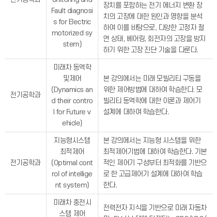
장치를 포함하는 전기 에너지 변환 장
Fault diagnosi
치의 고장에 대한 원인과 영향을 분석
s for Electric
하여 이를 바탕으로, 다양한 고정자 절
motorized sy
연 상태, 베어링, 회전자의 고장을 방지
stem)
하기 위한 고장 진단 기술을 다룬다.
미래차 동역학
및제어
본 강의에서는 미래 모빌리티 구동을
(Dynamics an
위한 제어방법에 대하여 학습한다. 모
전기공학과
d their contro
빌리티 동역학에 대한 이론과 제어기
l for Future v
설계에 대하여 학습한다.
ehicle)
지능형시스템
본 강의에서는 지능형 시스템을 위한
최적제어
최적제어기법에 대하여 학습한다. 기본
전기공학과
(Optimal cont
적인 제어기 구성부터 최적화를 기반으
rol of intellige
로 한 고급제어기 설계에 대하여 학습
nt system)
한다.
미래차 충전시
전력전자 지식을 기반으로 미래 자동차
스템 제어