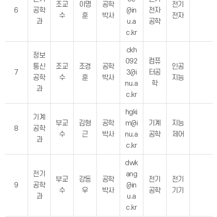
조교
이명
공학
전기
6
공학
@in
전자
수
훈
박사
전자
과
u.a
공학
c.kr
ckh
정보
092
컴퓨
통신
조교
조경
공학
인공
7
3@i
터공
공학
수
훈
박사
지능
nu.a
학
과
c.kr
hgki
기계
부교
김형
공학
m@i
기계
지능
8
공학
수
근
박사
nu.a
공학
제어
과
c.kr
dwk
전기
ang
부교
강동
공학
전기
전기
9
공학
@in
수
우
박사
공학
기기
과
u.a
c.kr