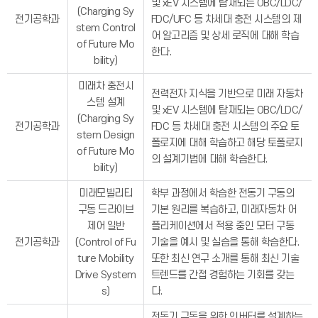
및 xEV 시스템에 탑재되는 OBC/LDC/
(Charging Sy
전기공학과
FDC/UFC 등 차세대 충전 시스템의 제
stem Control
어 알고리즘 및 상세 로직에 대해 학습
of Future Mo
한다.
bility)
미래차 충전시
전력전자 지식을 기반으로 미래 자동차
스템 설계
및 xEV 시스템에 탑재되는 OBC/LDC/
(Charging Sy
전기공학과
FDC 등 차세대 충전 시스템의 주요 토
stem Design
폴로지에 대해 학습하고 해당 토폴로지
of Future Mo
의 설계기법에 대해 학습한다.
bility)
미래모빌리티
학부 과정에서 학습한 전동기 구동의
구동 드라이브
기본 원리를 복습하고, 미래자동차 어
제어 일반
플리케이션에서 적용 중인 모터 구동
전기공학과
(Control of Fu
기술을 예시 및 실습을 통해 학습한다.
ture Mobility
또한 최신 연구 소개를 통해 최신 기술
Drive System
트렌드를 간접 경험하는 기회를 갖는
s)
다.
전동기 구동을 위한 인버터를 설계하는