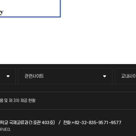
관련사이트
교내사
관련사이트
교내사
국방헬프콜
교수회
용 및 제 3차 제공 현황
발전기금
교육혁
천대학교 국제교류과 (1호관 403호)
/
전화:+82-32-835-9571~9577
산학협력단
국제교
ERVED.