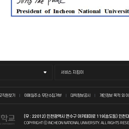
서비스 지킴이
서비스 지킴이
묻고 답하기
교직원찾기
이메일주소 무단수집거부
대학정보공시
개인정보 목적 외 이
불친절신고
(우 : 22012) 인천광역시 연수구 아카데미로 119(송도동) 인
자주 묻는 질문(FAQ)
COPYRIGHT ⓒ INCHEON NATIONAL UNIVERSITY.
ALL RIGHTS RES