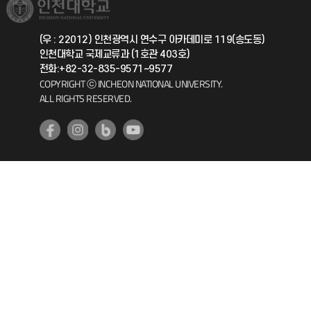
취업정보(학생)
총동문회
국제지원과
(우 : 22012) 인천광역시 연수구 아카데미로 119(송도동)
인천대학교 국제교류과 (1호관 403호)
공자아카데미
전화:+82-32-835-9571~9577
COPYRIGHT ⓒ INCHEON NATIONAL UNIVERSITY.
기초교육원
ALL RIGHTS RESERVED.
공학교육혁신센터
대학생활상담센터
사회봉사센터
생활원
원격지원
인천국제개발협력센터