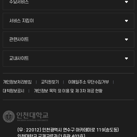
주요서비스
주요서비스
교무회의방송
서비스 지킴이
서비스 지킴이
교수채용
묻고 답하기
관련사이트
관련사이트
시설예약
불친절신고
국방헬프콜
교내사이트
교내사이트
인터넷증명
자주 묻는 질문(FAQ)
발전기금
교수회
입학안내
개인정보처리방침
교직원찾기
이메일주소 무단수집거부
칭찬마당
산학협력단
교육혁신본부
대학정보공시
개인정보 목적 외 이용 및 제 3차 제공 현황
직원채용
학생서비스 지킴이
소비자생활협동조합
국제교류과
취업정보(학생)
총동문회
국제지원과
(우 : 22012) 인천광역시 연수구 아카데미로 119(송도동)
인천대학교 국제교류과 (1호관 403호)