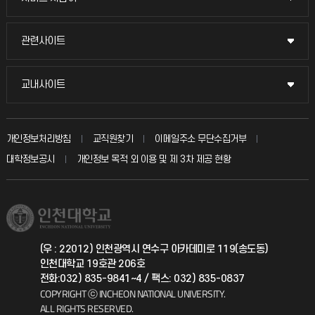
교수채용
묻고 답하기
관련사이트
관련사이트
시설예약
불친절신고
국방헬프콜
교내사이트
교내사이트
인터넷증명
자주 묻는 질문(FAQ)
발전기금
교수회
입학안내
개인정보처리방침
교직원찾기
이메일주소 무단수집거부
칭찬마당
산학협력단
교육혁신본부
대학정보공시
개인정보 목적 외 이용 및 제 3차 제공 현황
직원채용
학생서비스 지킴이
소비자생활협동조합
국제교류과
취업정보(학생)
총동문회
국제지원과
(우 : 22012) 인천광역시 연수구 아카데미로 119(송도동)
인천대학교 19호관 206호
공자아카데미
전화:032) 835-9841~4 / 팩스: 032) 835-0837
COPYRIGHT ⓒ INCHEON NATIONAL UNIVERSITY.
기초교육원
ALL RIGHTS RESERVED.