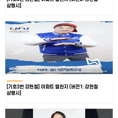
삼행시]
[기호3번 강현철] 아파트 챌린지 (버전1: 강현철
삼행시]