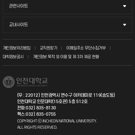
교수채용
묻고 답하기
관련사이트
관련사이트
시설예약
불친절신고
국방헬프콜
교내사이트
교내사이트
인터넷증명
자주 묻는 질문(FAQ)
발전기금
교수회
입학안내
개인정보처리방침
교직원찾기
이메일주소 무단수집거부
칭찬마당
산학협력단
교육혁신본부
대학정보공시
개인정보 목적 외 이용 및 제 3차 제공 현황
직원채용
학생서비스 지킴이
소비자생활협동조합
국제교류과
취업정보(학생)
총동문회
국제지원과
(우 : 22012) 인천광역시 연수구 아카데미로 119(송도동)
인천대학교 인문대학(15호관) 5층 512호
공자아카데미
전화:032) 835-8130
팩스:032) 835-0755
기초교육원
COPYRIGHT ⓒ INCHEON NATIONAL UNIVERSITY.
ALL RIGHTS RESERVED.
공학교육혁신센터