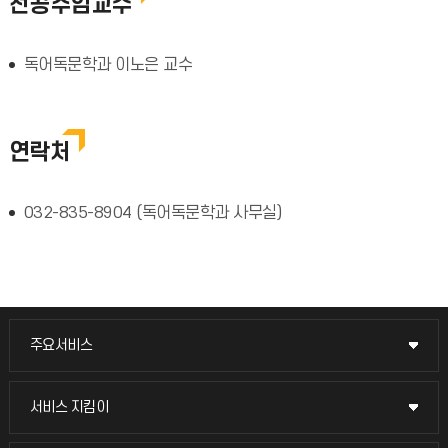
전공주임교수
독어독문학과 이노은 교수
연락처
032-835-8904 (독어독문학과 사무실)
주요서비스
주요서비스
교무회의방송
서비스 지킴이
서비스 지킴이