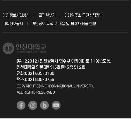
자주 묻는 질문(FAQ)
발전기금
교수회
입학안내
개인정보처리방침
교직원찾기
이메일주소 무단수집거부
칭찬마당
산학협력단
교육혁신본부
대학정보공시
개인정보 목적 외 이용 및 제 3차 제공 현황
직원채용
학생서비스 지킴이
소비자생활협동조합
국제교류과
취업정보(학생)
총동문회
국제지원과
(우 : 22012) 인천광역시 연수구 아카데미로 119(송도동)
인천대학교 인문대학(15호관) 5층 512호
공자아카데미
전화:032) 835-8130
팩스:032) 835-0755
기초교육원
COPYRIGHT ⓒ INCHEON NATIONAL UNIVERSITY.
ALL RIGHTS RESERVED.
공학교육혁신센터
대학생활상담센터
사회봉사센터