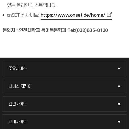
있는 온라인 테스트입니다.
onSET 웹사이트:
https://www.onset.de/home/
문의처 : 인천대학교 독어독문학과 Tel:(032)835-8130
주요서비스
주요서비스
교무회의방송
서비스 지킴이
서비스 지킴이
교수채용
묻고 답하기
관련사이트
관련사이트
시설예약
불친절신고
국방헬프콜
교내사이트
교내사이트
인터넷증명