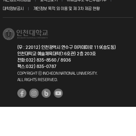
칭찬마당
산학협력단
교육혁신본부
대학정보공시
개인정보 목적 외 이용 및 제 3차 제공 현황
직원채용
학생서비스 지킴이
소비자생활협동조합
국제교류과
취업정보(학생)
총동문회
국제지원과
(우 : 22012) 인천광역시 연수구 아카데미로 119(송도동)
인천대학교 예술체육대학(16호관) 2층 203호
공자아카데미
전화:032) 835-8560 / 8936
팩스:032) 835-0787
기초교육원
COPYRIGHT ⓒ INCHEON NATIONAL UNIVERSITY.
ALL RIGHTS RESERVED.
공학교육혁신센터
대학생활상담센터
사회봉사센터
생활원