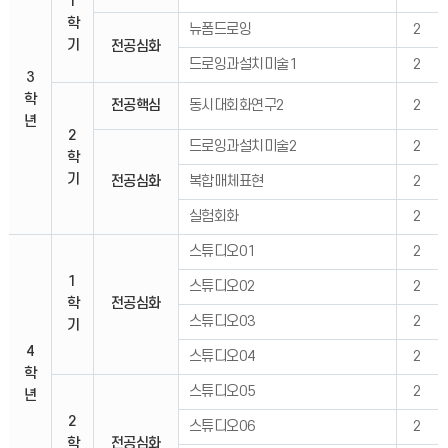
1
학
뉴폼드로잉
2
기
전공심화
드로잉과설치미술1
2
3
학
전공핵심
동시대회화연구2
2
년
2
드로잉과설치미술2
2
학
기
전공심화
복합매체표현
2
실험회화
2
스튜디오01
2
1
스튜디오02
2
학
전공심화
스튜디오03
2
기
4
스튜디오04
2
학
스튜디오05
2
년
2
스튜디오06
2
학
전공심화