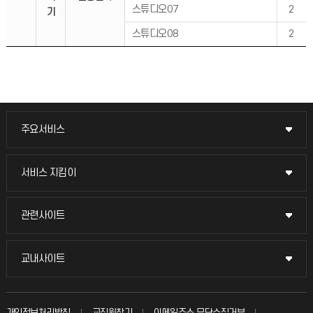
스튜디오07
2
기
스튜디오08
2
주요서비스
주요서비스
교무회의방송
서비스 지킴이
서비스 지킴이
교수채용
묻고 답하기
관련사이트
관련사이트
시설예약
불친절신고
국방헬프콜
교내사이트
교내사이트
인터넷증명
자주 묻는 질문(FAQ)
발전기금
교수회
입학안내
개인정보처리방침
교직원찾기
이메일주소 무단수집거부