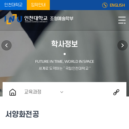
ENGLISH
인천대학교
입학안내
조형예술학부
학사정보
교육과정
서양화전공