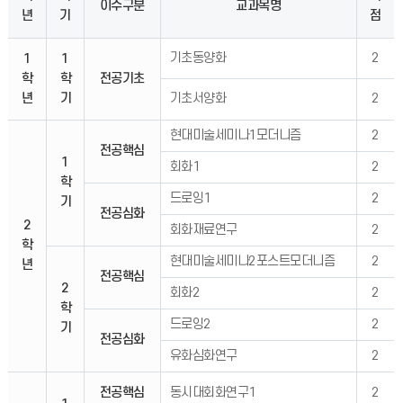
이수구분
교과목명
년
기
점
기초동양화
2
1
1
학
학
전공기초
년
기
기초서양화
2
현대미술세미나1모더니즘
2
전공핵심
1
회화1
2
학
드로잉1
2
기
전공심화
2
회화재료연구
2
학
현대미술세미나2포스트모더니즘
2
년
전공핵심
2
회화2
2
학
드로잉2
2
기
전공심화
유화심화연구
2
전공핵심
동시대회화연구1
2