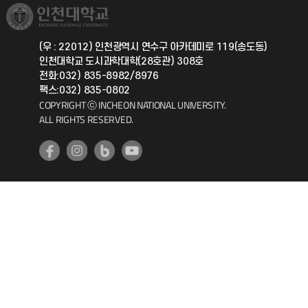
취업정보(학생)
총동문회
국제지원과
(우 : 22012) 인천광역시 연수구 아카데미로 119(송도동)
인천대학교 도시과학대학(28호관) 308호
공자아카데미
전화:032) 835-8982/8976
팩스:032) 835-0802
기초교육원
COPYRIGHT ⓒ INCHEON NATIONAL UNIVERSITY.
ALL RIGHTS RESERVED.
공학교육혁신센터
대학생활상담센터
사회봉사센터
생활원
원격지원