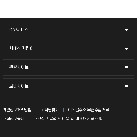
주요서비스
주요서비스
교무회의방송
서비스 지킴이
서비스 지킴이
교수채용
묻고 답하기
관련사이트
관련사이트
시설예약
불친절신고
국방헬프콜
교내사이트
교내사이트
인터넷증명
자주 묻는 질문(FAQ)
발전기금
교수회
입학안내
개인정보처리방침
교직원찾기
이메일주소 무단수집거부
칭찬마당
산학협력단
교육혁신본부
대학정보공시
개인정보 목적 외 이용 및 제 3차 제공 현황
직원채용
학생서비스 지킴이
소비자생활협동조합
국제교류과